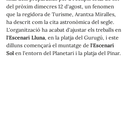
del pròxim dimecres 12 d'agost, un fenomen
que la regidora de Turisme, Arantxa Miralles,
ha descrit com la cita astronòmica del segle.
L'organització ha acabat d'ajustar els treballs en
l'Escenari Lluna
, en la platja del Gurugú, i este
dilluns començarà el muntatge de
l'Escenari
Sol
en l'entorn del Planetari i la platja del Pinar.
Miralles ha explicat que ambdós espais es
convertiran en els punts centrals per a seguir la
jornada i ha subratllat que l'Ajuntament ha
treballat en esta cita des de fa més de dos anys,
de forma coordinada amb distintes regidories.
Segons ha assenyalat, la infraestructura inclou
grans pantalles de vídeo per a facilitar el
seguiment de l'eclipsi solar total. La regidora ha