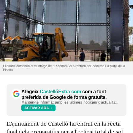
El dilluns comença el muntatge de l'Escenari Sol a l'entorn del Planetari i la platja de la
Pineda
Afegeix
CastellóExtra.com
com a font
preferida de Google de forma gratuïta.
Mantén-te informat amb les últimes notícies d'actualitat.
ACTIVAR ARA
L'Ajuntament de Castelló ha entrat en la recta
final dels preparatius per a l'eclipsi total de sol