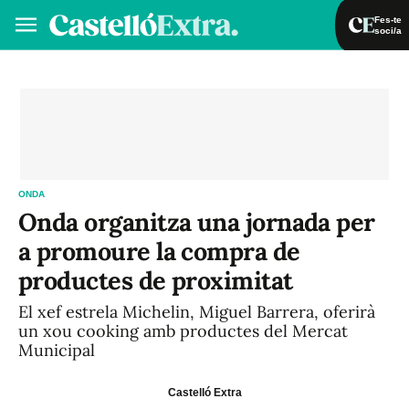
Fes-te
soci/a
Fes-te soci/a
Iniciar sessió
VA
ES
ONDA
Onda organitza una jornada per
a promoure la compra de
productes de proximitat
El xef estrela Michelin, Miguel Barrera, oferirà
un xou cooking amb productes del Mercat
Municipal
Castelló Extra