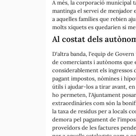
A més, la corporació municipal 
mantinga el servei de menjador e
a aquelles famílies que rebien aju
molts xiquets es quedarien si me
Al costat dels autòno
D'altra banda, l'equip de Govern
de comerciants i autònoms que e
considerablement els ingressos 
pagant impostos, nòmines i hipot
útils i ajudar-los a tirar avant,
ho permeten, l'Ajuntament posa
extraordinàries com són la bonifi
la taxa de residus per a locals c
demora pel pagament de l'impost 
proveïdors de les factures penden
per a aquells catalogats com a c