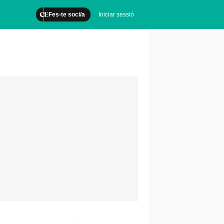
Fes-te soci/a
Iniciar sessió