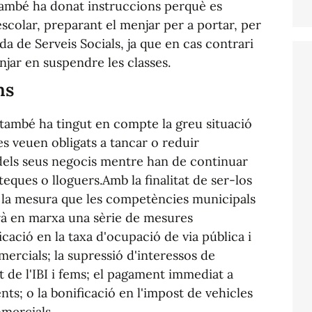
també ha donat instruccions perquè es
scolar, preparant el menjar per a portar, per
da de Serveis Socials, ja que en cas contrari
njar en suspendre les classes.
ms
 també ha tingut en compte la greu situació
s veuen obligats a tancar o reduir
dels seus negocis mentre han de continuar
eques o lloguers.Amb la finalitat de ser-los
 en la mesura que les competències municipals
rà en marxa una sèrie de mesures
cació en la taxa d'ocupació de via pública i
omercials; la supressió d'interessos de
de l'IBI i fems; el pagament immediat a
ts; o la bonificació en l'impost de vehicles
omercials.