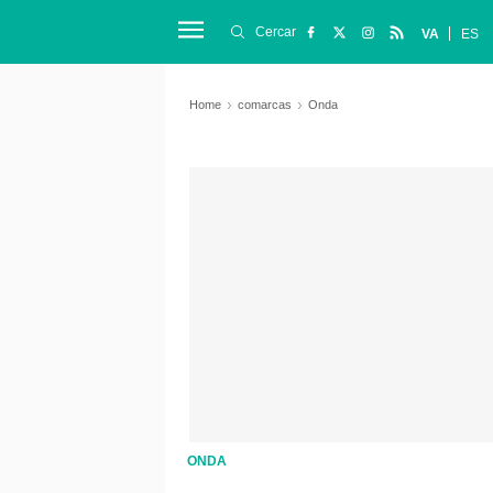
Cercar
VA
ES
Home
comarcas
Onda
ONDA