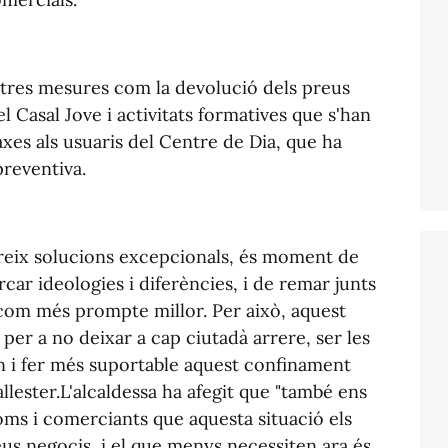
ltres mesures com la devolució dels preus
el Casal Jove i activitats formatives que s'han
taxes als usuaris del Centre de Dia, que ha
reventiva.
reix solucions excepcionals, és moment de
car ideologies i diferències, i de remar junts
 com més prompte millor. Per això, aquest
 per a no deixar a cap ciutadà arrere, ser les
n i fer més suportable aquest confinament
allester.L'alcaldessa ha afegit que "també ens
oms i comerciants que aquesta situació els
us negocis, i el que menys necessiten ara és