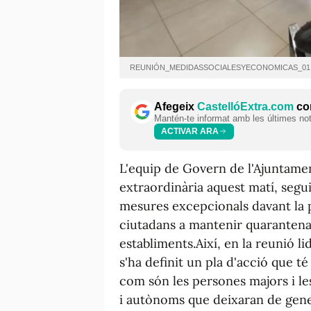
REUNIÓN_MEDIDASSOCIALESYECONOMICAS_01
Afegeix
CastellóExtra.com
com
Mantén-te informat amb les últimes notí
ACTIVAR ARA
L'equip de Govern de l'Ajuntame
extraordinària aquest matí, segui
mesures excepcionals davant la 
ciutadans a mantenir quarantena 
establiments.Així, en la reunió li
s'ha definit un pla d'acció que t
com són les persones majors i le
i autònoms que deixaran de gene