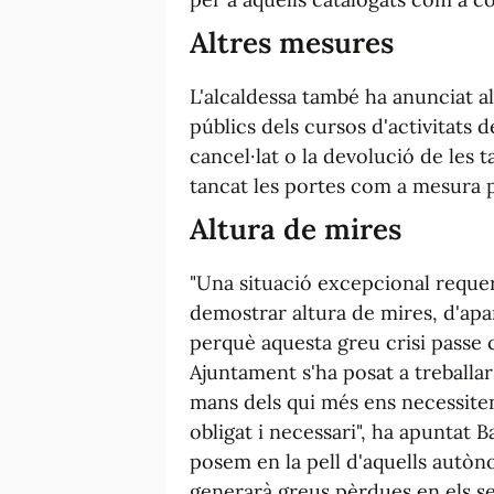
Altres mesures
L'alcaldessa també ha anunciat a
públics dels cursos d'activitats d
cancel·lat o la devolució de les 
tancat les portes com a mesura p
Altura de mires
"Una situació excepcional reque
demostrar altura de mires, d'apar
perquè aquesta greu crisi passe
Ajuntament s'ha posat a treballar
mans dels qui més ens necessite
obligat i necessari", ha apuntat B
posem en la pell d'aquells autòn
generarà greus pèrdues en els se