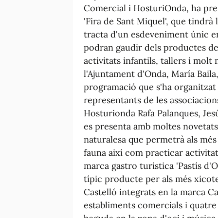
Comercial i HosturiOnda, ha pres
'Fira de Sant Miquel', que tindrà 
tracta d'un esdeveniment únic en
podran gaudir dels productes del 
activitats infantils, tallers i m
l'Ajuntament d'Onda, María Baila
programació que s'ha organitzat p
representants de les associacion
Hosturionda Rafa Palanques, Jesú
es presenta amb moltes novetats
naturalesa que permetrà als més
fauna així com practicar activita
marca gastro turística 'Pastís d'O
típic producte per als més xico
Castelló integrats en la marca Ca
establiments comercials i quatre 