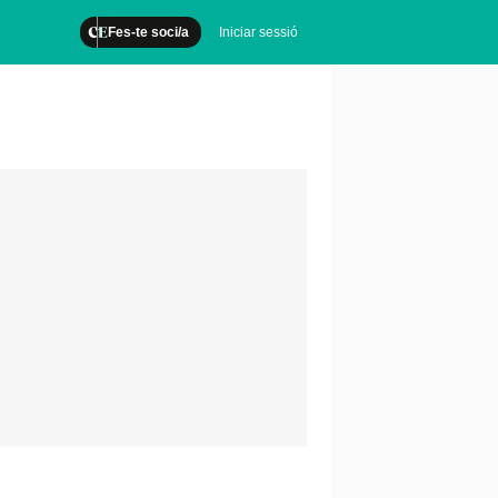
Fes-te soci/a
Iniciar sessió