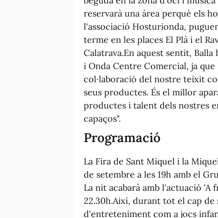
beguda en la zona d'oci i músic
reservarà una àrea perquè els hos
l'associació Hosturionda, puguen 
terme en les places El Plà i el Ra
Calatrava.En aquest sentit, Balla
i Onda Centre Comercial, ja que "a
col·laboració del nostre teixit co
seus productes. És el millor apar
productes i talent dels nostres 
capaços".
Programació
La Fira de Sant Miquel i la Mique
de setembre a les 19h amb el Gru
La nit acabarà amb l'actuació 'A fr
22.30h.Així, durant tot el cap de
d'entreteniment com a jocs infan