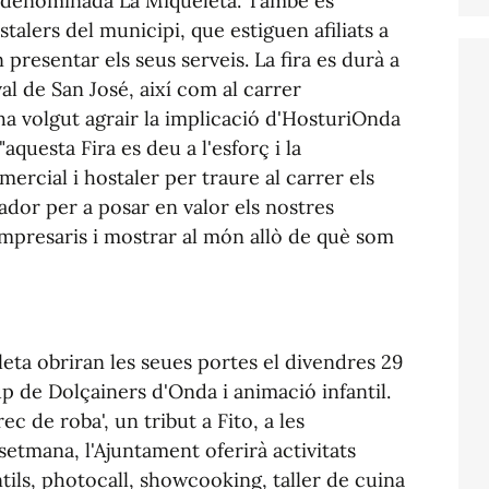
a denominada La Miqueleta. També es
talers del municipi, que estiguen afiliats a
presentar els seus serveis. La fira es durà a
val de San José, així com al carrer
 ha volgut agrair la implicació d'HosturiOnda
questa Fira es deu a l'esforç i la
mercial i hostaler per traure al carrer els
ador per a posar en valor els nostres
empresaris i mostrar al món allò de què som
leta obriran les seues portes el divendres 29
p de Dolçainers d'Onda i animació infantil.
ec de roba', un tribut a Fito, a les
 setmana, l'Ajuntament oferirà activitats
tils, photocall, showcooking, taller de cuina