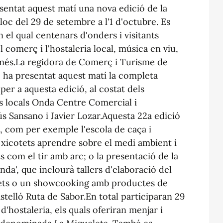
entat aquest matí una nova edició de la
lloc del 29 de setembre a l'1 d'octubre. Es
 el qual centenars d'onders i visitants
comerç i l'hostaleria local, música en viu,
olt més.La regidora de Comerç i Turisme de
, ha presentat aquest matí la completa
er a aquesta edició, al costat dels
s locals Onda Centre Comercial i
s Sansano i Javier Lozar.Aquesta 22a edició
, com per exemple l'escola de caça i
 xicotets aprendre sobre el medi ambient i
ts com el tir amb arc; o la presentació de la
nda', que inclourà tallers d'elaboració del
tets o un showcooking amb productes de
stelló Ruta de Sabor.En total participaran 29
d'hostaleria, els quals oferiran menjar i