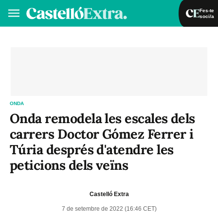
Fes-te
soci/a
Fes-te soci/a
Iniciar sessió
VA
ES
ONDA
Onda remodela les escales dels
carrers Doctor Gómez Ferrer i
Túria després d'atendre les
peticions dels veïns
Castelló Extra
7 de setembre de 2022 (16:46 CET)