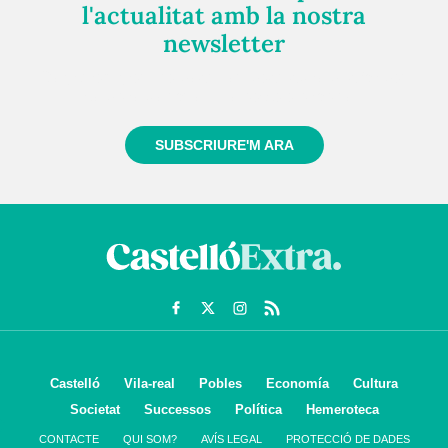
l'actualitat amb la nostra
newsletter
Registra't gratuïtament i et mantindrem informat
sempre de tot el que passa a prop teu
SUBSCRIURE'M ARA
Castelló
Vila-real
Pobles
Economía
Cultura
Societat
Successos
Política
Hemeroteca
CONTACTE
QUI SOM?
AVÍS LEGAL
PROTECCIÓ DE DADES