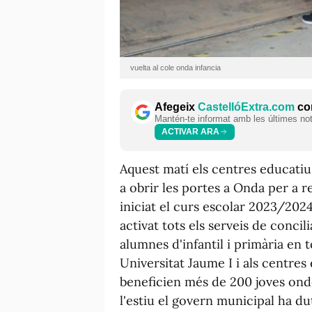
vuelta al cole onda infancia
Afegeix
CastellóExtra.com
com
Mantén-te informat amb les últimes notí
ACTIVAR ARA
Aquest matí els centres educatius
a obrir les portes a Onda per a 
iniciat el curs escolar 2023/202
activat tots els serveis de concil
alumnes d'infantil i primària en t
Universitat Jaume I i als centres 
beneficien més de 200 joves onde
l'estiu el govern municipal ha du