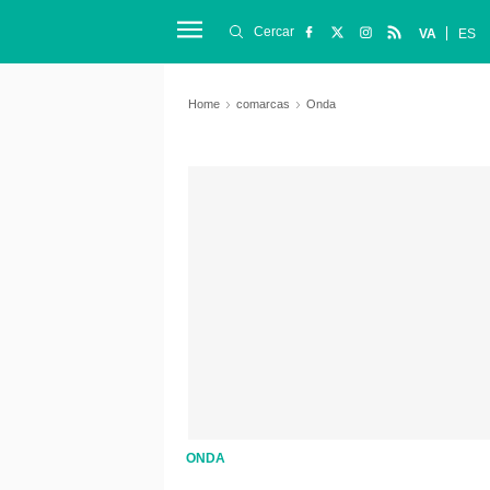
Cercar
VA
ES
Home
comarcas
Onda
ONDA