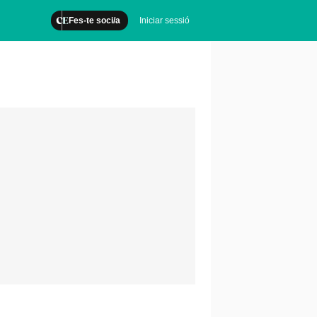
Fes-te soci/a
Iniciar sessió