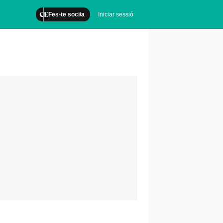
Fes-te soci/a
Iniciar sessió