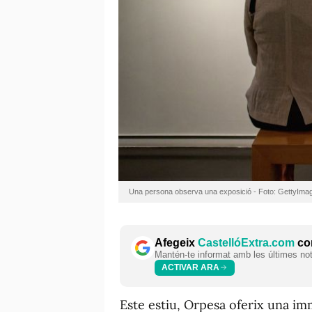
Una persona observa una exposició - Foto: GettyIma
Afegeix
CastellóExtra.com
com
Mantén-te informat amb les últimes notí
ACTIVAR ARA
Este estiu, Orpesa oferix una im