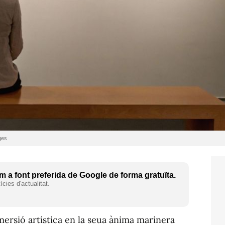
ges
 a font preferida de Google de forma gratuïta.
cies d'actualitat.
mersió artística en la seua ànima marinera