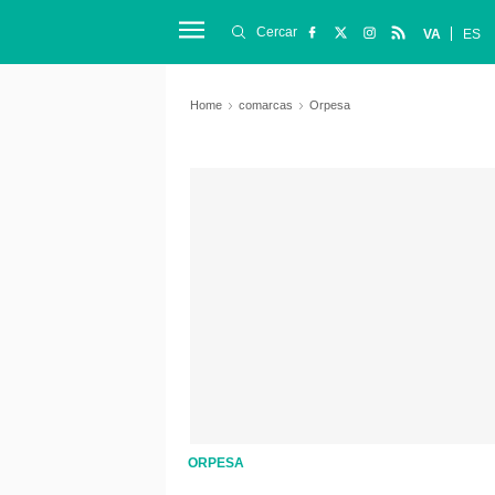
Cercar
VA
ES
Home
comarcas
Orpesa
ORPESA