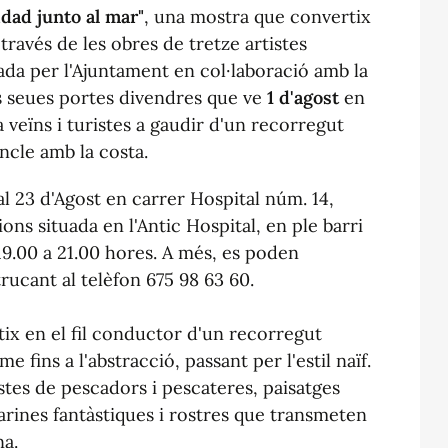
idad junto al mar"
, una mostra que convertix
través de les obres de tretze artistes
ada per l'Ajuntament en col·laboració amb la
es seues portes divendres que ve
1 d'agost
en
a veïns i turistes a gaudir d'un recorregut
incle amb la costa.
 al 23 d'Agost en carrer Hospital núm. 14,
ons situada en l'Antic Hospital, en ple barri
19.00 a 21.00 hores. A més, es poden
trucant al telèfon 675 98 63 60.
tix en el fil conductor d'un recorregut
e fins a l'abstracció, passant per l'estil naïf.
tes de pescadors i pescateres, paisatges
arines fantàstiques i rostres que transmeten
na.