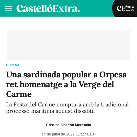
Fes-te
soci/a
Fes-te soci/a
Iniciar sessió
VA
ES
ORPESA
Una sardinada popular a Orpesa
ret homenatge a la Verge del
Carme
La Festa del Carme comptarà amb la tradicional
processó marítima aquest dissabte
Cristina Chacón Moratalla
14 de juliol de 2022 (17:27 CET)