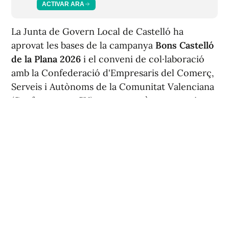
ACTIVAR ARA
La Junta de Govern Local de Castelló ha
aprovat les bases de la campanya
Bons Castelló
de la Plana 2026
i el conveni de col·laboració
amb la Confederació d'Empresaris del Comerç,
Serveis i Autònoms de la Comunitat Valenciana
(Confecomerç-CV), que actuarà com a entitat
col·laboradora. L'acord mobilitza
800.000 euros
per a finançar una nova edició d'esta iniciativa
de dinamització comercial en la capital.