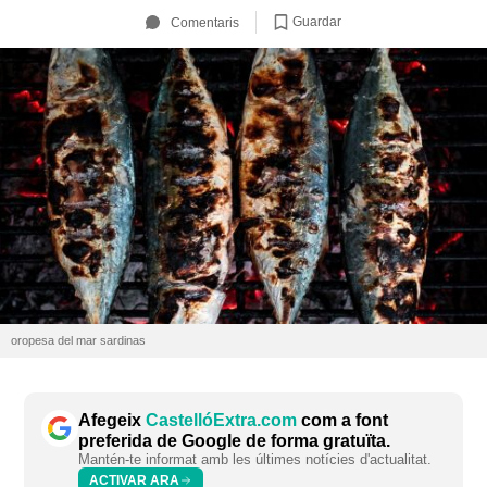
Guardar
Comentaris
oropesa del mar sardinas
Afegeix
CastellóExtra.com
com a font
preferida de Google de forma gratuïta.
Mantén-te informat amb les últimes notícies d'actualitat.
ACTIVAR ARA