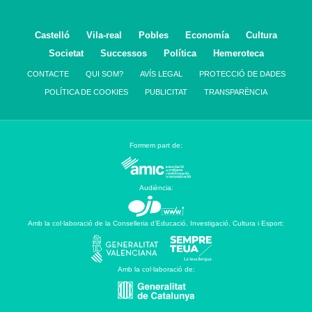
Castelló
Vila-real
Pobles
Economía
Cultura
Societat
Successos
Política
Hemeroteca
CONTACTE
QUI SOM?
AVÍS LEGAL
PROTECCIÓ DE DADES
POLÍTICA DE COOKIES
PUBLICITAT
TRANSPARÈNCIA
Formem part de:
Audiència:
Amb la col·laboració de la Conselleria d’Educació, Investigació, Cultura i Esport:
Amb la col·laboració de: