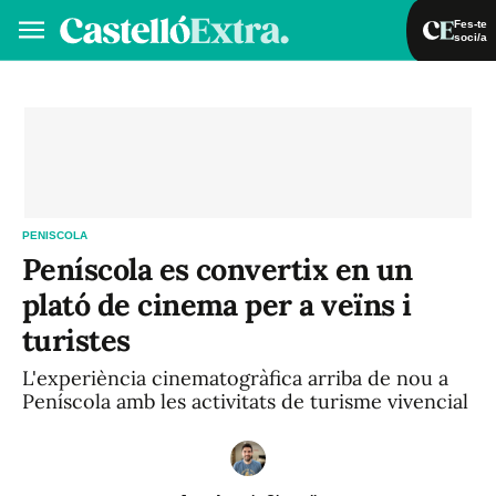
Fes-te
soci/a
Fes-te soci/a
Iniciar sessió
VA
ES
PENISCOLA
Peníscola es convertix en un
plató de cinema per a veïns i
turistes
L'experiència cinematogràfica arriba de nou a
Peníscola amb les activitats de turisme vivencial