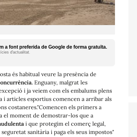
 a font preferida de Google de forma gratuïta.
cies d'actualitat.
costa és habitual veure la presència de
concurrència.
Enguany, malgrat les
 excepció i ja veiem com els embalums plens
 i articles esportius comencen a arribar als
ions costaneres."Comencen els primers a
ara el moment de demostrar-los que a
raudulenta
i que protegim el comerç legal,
seguretat sanitària i paga els seus impostos"