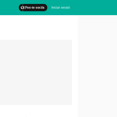
Fes-te soci/a
Iniciar sessió