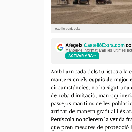
castillo peníscola
Afegeix
CastellóExtra.com
com
Mantén-te informat amb les últimes notí
ACTIVAR ARA
Amb l'arribada dels turistes a la 
manters en els espais de major 
circumstàncies, no ha sigut una
de roba d'imitació, marroquineria
passejos marítims de les poblac
arribar de manera gradual i és 
Peníscola no tolerem la venda f
que pren mesures de protecció i 