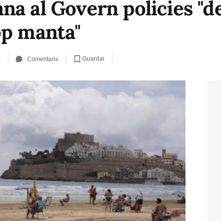
a al Govern policies "de
op manta"
Guardar
)
Comentaris