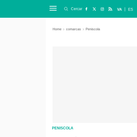
Cercar
VA
ES
Home
comarcas
Peniscola
PENISCOLA