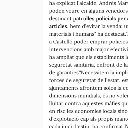
ha explicat l'alcalde, Andrés Mar
poden veure en alguns venedors 
destinant
patrulles policials per
articles
, hem d'evitar la venda; 
materials i humans" ha destacat."
a Castelló poder emprar policies
intervencions amb major efectivit
ha ampliat que els establiments
seguretat sanitària, enfront de 
de garanties."Necessitem la impli
forces de seguretat de l'estat, e
ajuntaments afrontem solos la c
dimensions mundials, és no voler 
lluitar contra aquestes màfies q
en risc les economies locals si
d'explotació cap als propis mant
cada inici d'estiu, ha confirmat 