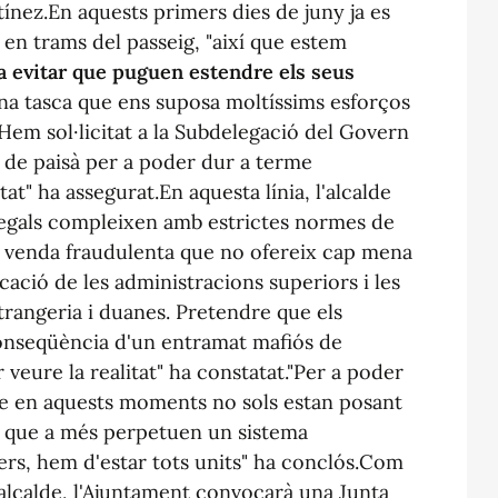
tínez.En aquests primers dies de juny ja es
en trams del passeig, "així que estem
 a evitar que puguen estendre els seus
una tasca que ens suposa moltíssims esforços
Hem sol·licitat a la Subdelegació del Govern
 de paisà per a poder dur a terme
at" ha assegurat.En aquesta línia, l'alcalde
 legals compleixen amb estrictes normes de
la venda fraudulenta que no ofereix cap mena
cació de les administracions superiors i les
strangeria i duanes. Pretendre que els
onseqüència d'un entramat mafiós de
veure la realitat" ha constatat."Per a poder
ue en aquests moments no sols estan posant
nó que a més perpetuen un sistema
ers, hem d'estar tots units" ha conclós.Com
l'alcalde, l'Ajuntament convocarà una Junta