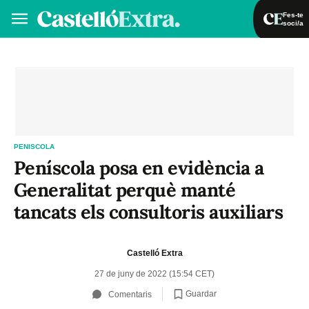
Fes-te
soci/a
Fes-te soci/a
Iniciar sessió
VA
ES
PENISCOLA
Peníscola posa en evidència a
Generalitat perquè manté
tancats els consultoris auxiliars
Castelló Extra
27 de juny de 2022 (15:54 CET)
Guardar
Comentaris