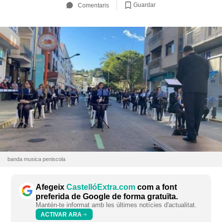
Guardar
Comentaris
banda musica peniscola
Afegeix
CastellóExtra.com
com a font
preferida de Google de forma gratuïta.
Mantén-te informat amb les últimes notícies d'actualitat.
ACTIVAR ARA