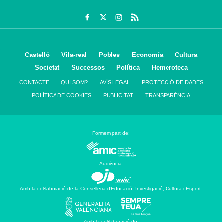
Castelló
Vila-real
Pobles
Economía
Cultura
Societat
Successos
Política
Hemeroteca
CONTACTE
QUI SOM?
AVÍS LEGAL
PROTECCIÓ DE DADES
POLÍTICA DE COOKIES
PUBLICITAT
TRANSPARÈNCIA
Formem part de:
Audiència:
Amb la col·laboració de la Conselleria d’Educació, Investigació, Cultura i Esport:
Amb la col·laboració de: