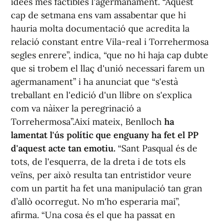
idees més factibles l'agermanament. “Aquest
cap de setmana ens vam assabentar que hi
hauria molta documentació que acredita la
relació constant entre Vila-real i Torrehermosa
segles enrere”, indica, “que no hi haja cap dubte
que si trobem el llaç d'unió necessari farem un
agermanament” i ha anunciat que “s'està
treballant en l'edició d'un llibre on s'explica
com va nàixer la peregrinació a
Torrehermosa”.Així mateix, Benlloch
ha
lamentat l'ús polític que enguany ha fet el PP
d'aquest acte tan emotiu.
“Sant Pasqual és de
tots, de l'esquerra, de la dreta i de tots els
veïns, per això resulta tan entristidor veure
com un partit ha fet una manipulació tan gran
d’allò ocorregut. No m'ho esperaria mai”,
afirma. “Una cosa és el que ha passat en