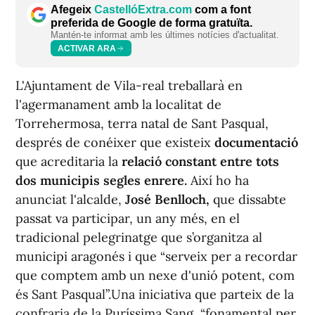
Afegeix
CastellóExtra.com
com a font
preferida de Google de forma gratuïta.
Mantén-te informat amb les últimes notícies d'actualitat.
ACTIVAR ARA
L'Ajuntament de Vila-real treballarà en
l'agermanament amb la localitat de
Torrehermosa, terra natal de Sant Pasqual,
després de conéixer que existeix
documentació
que acreditaria la
relació constant entre tots
dos municipis segles enrere.
Així ho ha
anunciat l'alcalde,
José Benlloch,
que dissabte
passat va participar, un any més, en el
tradicional pelegrinatge que s’organitza al
municipi aragonés i que “serveix per a recordar
que comptem amb un nexe d'unió potent, com
és Sant Pasqual”.Una iniciativa que parteix de la
confraria de la Puríssima Sang, “fonamental per