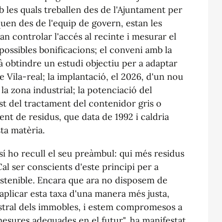
 les quals treballen des de l'Ajuntament per
iquen des de l'equip de govern, estan les
n controlar l'accés al recinte i mesurar el
possibles bonificacions; el conveni amb la
 obtindre un estudi objectiu per a adaptar
e Vila-real; la implantació, el 2026, d'un nou
la zona industrial; la potenciació del
st del tractament del contenidor gris o
gent de residus, que data de 1992 i caldria
sta matèria.
sí
ho recull el seu preàmbul: qui més residus
al ser conscients d'este principi per a
sostenible. Encara que ara no disposem de
 aplicar esta taxa d'una manera més justa,
dastral dels immobles, i estem compromesos a
mesures adequades en el futur", ha manifestat