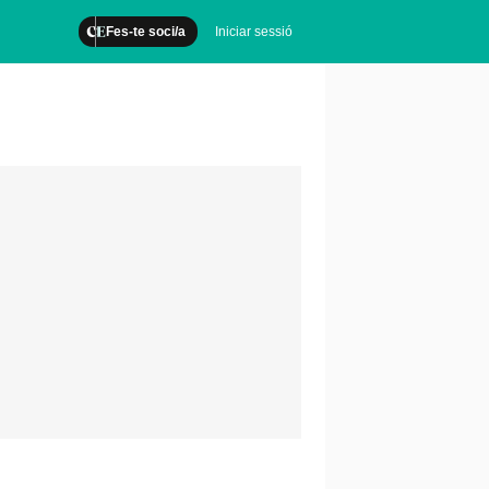
Fes-te soci/a
Iniciar sessió