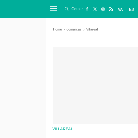
Cercar
VA
ES
Home
comarcas
Villareal
VILLAREAL