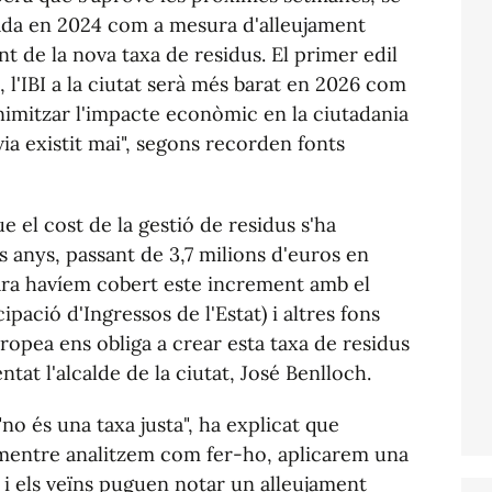
cada en 2024 com a mesura d'alleujament
t de la nova taxa de residus. El primer edil
 l'IBI a la ciutat serà més barat en 2026 com
nimitzar l'impacte econòmic en la ciutadania
via existit mai", segons recorden fonts
 el cost de la gestió de residus s'ha
 anys, passant de 3,7 milions d'euros en
s ara havíem cobert este increment amb el
ipació d'Ingressos de l'Estat) i altres fons
ropea ens obliga a crear esta taxa de residus
tat l'alcalde de la ciutat, José Benlloch.
no és una taxa justa", ha explicat que
, mentre analitzem com fer-ho, aplicarem una
s i els veïns puguen notar un alleujament