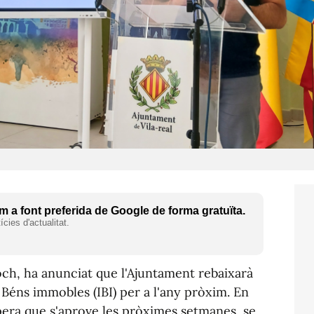
 a font preferida de Google de forma gratuïta.
cies d'actualitat.
loch, ha anunciat que l'Ajuntament rebaixarà
 Béns immobles (IBI) per a l'any pròxim. En
pera que s'aprove les pròximes setmanes, se