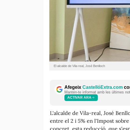
El alcalde de Vila-real, José Benlloch
Afegeix
CastellóExtra.com
com
Mantén-te informat amb les últimes notí
ACTIVAR ARA
L'alcalde de Vila-real, José Benl
entre el 2 i 5% en l'Impost sobre
concret, esta reducció, que s'es