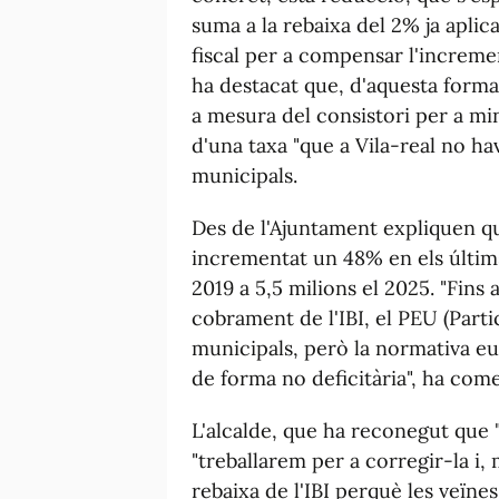
suma a la rebaixa del 2% ja apli
fiscal per a compensar l'incremen
ha destacat que, d'aquesta forma,
a mesura del consistori per a mi
d'una taxa "que a Vila-real no ha
municipals.
Des de l'Ajuntament expliquen que
incrementat un 48% en els últims
2019 a 5,5 milions el 2025. "Fin
cobrament de l'IBI, el PEU (Partic
municipals, però la normativa eu
de forma no deficitària", ha comen
L'alcalde, que ha reconegut que "
"treballarem per a corregir-la i
rebaixa de l'IBI perquè les veïne