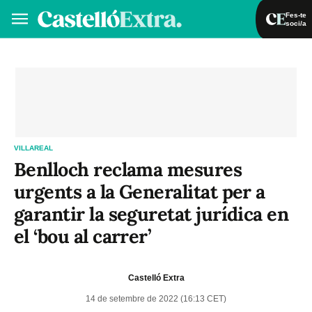
Fes-te
soci/a
Fes-te soci/a
Iniciar sessió
VA
ES
VILLAREAL
Benlloch reclama mesures
urgents a la Generalitat per a
garantir la seguretat jurídica en
el ‘bou al carrer’
Castelló Extra
14 de setembre de 2022 (16:13 CET)