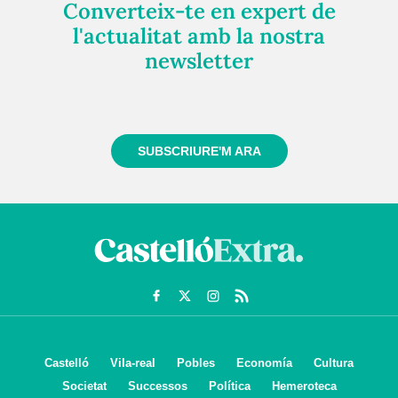
Converteix-te en expert de
l'actualitat amb la nostra
newsletter
Registra't gratuïtament i et mantindrem informat
sempre de tot el que passa a prop teu
SUBSCRIURE'M ARA
Castelló
Vila-real
Pobles
Economía
Cultura
Societat
Successos
Política
Hemeroteca