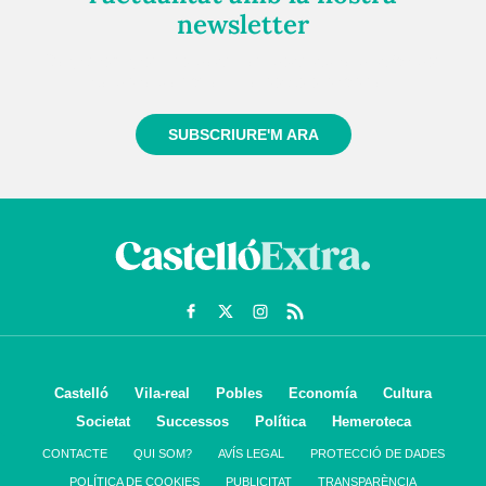
newsletter
Registra't gratuïtament i et mantindrem informat
sempre de tot el que passa a prop teu
SUBSCRIURE'M ARA
Castelló
Vila-real
Pobles
Economía
Cultura
Societat
Successos
Política
Hemeroteca
CONTACTE
QUI SOM?
AVÍS LEGAL
PROTECCIÓ DE DADES
POLÍTICA DE COOKIES
PUBLICITAT
TRANSPARÈNCIA