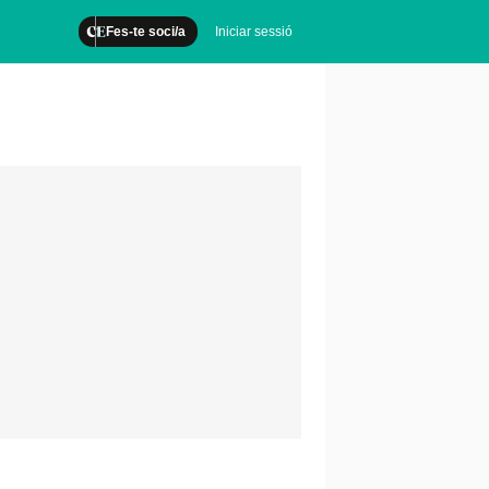
Fes-te soci/a
Iniciar sessió