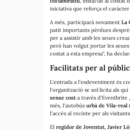
col·laboratiu
, instal·lat al costat
iniciativa que reforça el caràct
A més, participarà novament
La 
patit importants pèrdues despré
per a assistir amb les seues crea
però han volgut portar les seues
costat a esta empresa", ha declara
Facilitats per al públi
L'entrada a l'esdeveniment és 
l'organització se sol·licita als q
sense cost
a través d'Eventbrite ,
més, l'autobús
urbà de Vila-real 
l'accés al recinte per als visitants
El
regidor de Joventut, Javier L