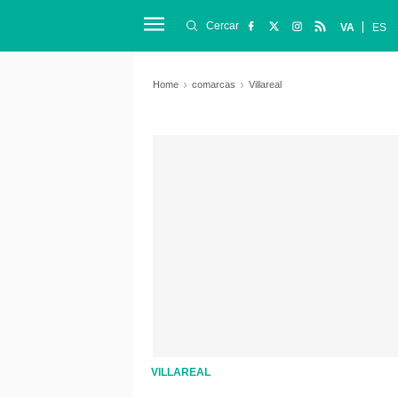
Cercar
VA
ES
Home
comarcas
Villareal
VILLAREAL