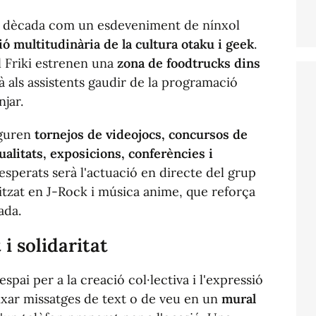
a dècada com un esdeveniment de nínxol
ió multitudinària de la cultura otaku i geek
.
l Friki estrenen una
zona de foodtrucks dins
à als assistents gaudir de la programació
njar.
iguren
tornejos de videojocs, concursos de
ualitats, exposicions, conferències i
sperats serà l'actuació en directe del grup
litzat en J-Rock i música anime, que reforça
ada.
i solidaritat
pai per a la creació col·lectiva i l'expressió
eixar missatges de text o de veu en un
mural