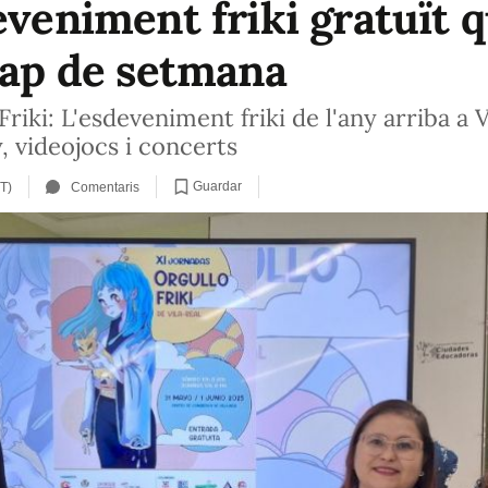
eveniment friki gratuït q
 cap de setmana
Friki: L'esdeveniment friki de l'any arriba a
y, videojocs i concerts
Guardar
T)
Comentaris