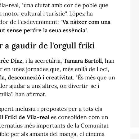
ila-real, "una ciutat amb cor de poble que
motor cultural i turístic". López ha
ador de l'esdeveniment: "
Va nàixer com una
cut sense perdre la seua essència
".
a gaudir de l'orgull friki
rée Díaz
, i la secretària,
Tamara Bartoll
, han
ar en unes jornades que, més enllà de l'oci,
da, desconnexió i creativitat
. "És més que un
r ajudar a uns altres, on divertir-se i
lia", han afirmat.
erit inclusiu i propostes per a tots els
l Friki de Vila-real
es consoliden com un
lternatius més importants de la Comunitat
ible per als amants del manga, el cinema