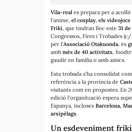
Vila-real
es prepara per a acollir
l'anime,
el cosplay, els videojocs 
Friki
, que tindran lloc este
31 de
Congressos, Fires i Trobades (c/
per l'
Associació
Otakuonda
, és
g
amb
més de 40 activitats
, foodt
gaudir en família o amb amics.
Esta trobada s'ha consolidat com
referència a la província de
Cast
visitants com en propostes. En 20
edició l'organització espera super
Espanya, incloses
Barcelona, Mad
arxipèlags
.
Un esdeveniment friki