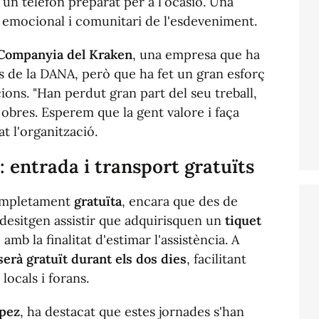
 d'un telèfon preparat per a l'ocasió. Una
er emocional i comunitari de l'esdeveniment.
Companyia del Kraken
, una empresa que ha
s de la DANA, però que ha fet un gran esforç
cions. "Han perdut gran part del seu treball,
 obres. Esperem que la gent valore i faça
t l'organització.
c: entrada i transport gratuïts
completament
gratuïta
, encara que des de
ui desitgen assistir que adquirisquen un
tiquet
 amb la finalitat d'estimar l'assistència. A
serà gratuït durant els dos dies
, facilitant
 locals i forans.
ópez
, ha destacat que estes jornades s'han