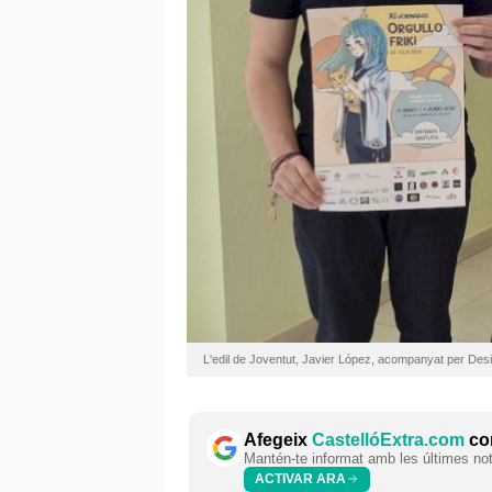
L'edil de Joventut, Javier López, acompanyat per Desiré
Afegeix
CastellóExtra.com
com
Mantén-te informat amb les últimes notí
ACTIVAR ARA