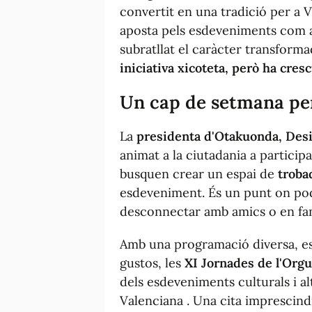
convertit en una tradició per a V
aposta pels esdeveniments com a 
subratllat el caràcter transform
iniciativa xicoteta, però ha cres
Un cap de setmana per 
La
presidenta d'Otakuonda, Desi
animat a la ciutadania a particip
busquen crear un espai de
troba
esdeveniment. És un punt on pode
desconnectar amb amics o en famí
Amb una programació diversa, esp
gustos, les
XI Jornades de l'Orgul
dels esdeveniments culturals i a
Valenciana
. Una cita imprescind