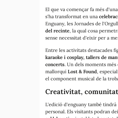
El que va començar fa més d'un
s'ha transformat en una
celebrac
Enguany, les Jornades de l'Orgul
del recinte
, la qual cosa permetr
sense necessitat d'eixir per a me
Entre les activitats destacades f
karaoke i cosplay, tallers de man
concerts
. Un dels moments més e
mallorquí
Lost & Found
, especia
el component musical de la trob
Creativitat, comunitat 
L'edició d'enguany també tindrà es
personal. Els visitants podran d