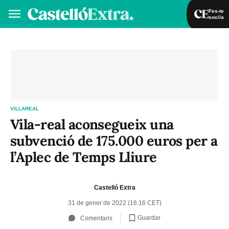
Fes-te
soci/a
Fes-te soci/a
Iniciar sessió
VA
ES
VILLAREAL
Vila-real aconsegueix una
subvenció de 175.000 euros per a
l’Aplec de Temps Lliure
Castelló Extra
31 de gener de 2022 (16:16 CET)
Guardar
Comentaris