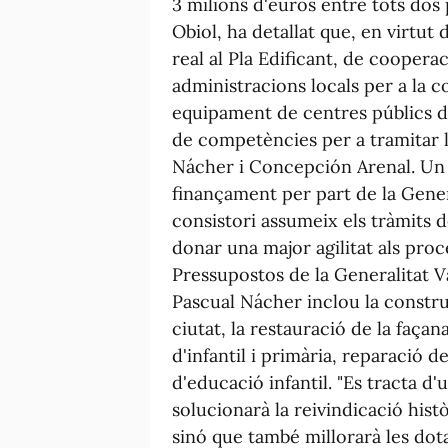
3 milions d'euros entre tots dos 
Obiol, ha detallat que, en virtut
real al Pla Edificant, de cooperac
administracions locals per a la 
equipament de centres públics do
de competències per a tramitar l
Nácher i Concepción Arenal. Un 
finançament per part de la Gener
consistori assumeix els tràmits d
donar una major agilitat als proc
Pressupostos de la Generalitat Va
Pascual Nácher inclou la construc
ciutat, la restauració de la façan
d'infantil i primària, reparació 
d'educació infantil. "Es tracta d
solucionarà la reivindicació his
sinó que també millorarà les dota