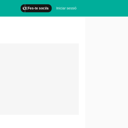
Fes-te soci/a
Iniciar sessió