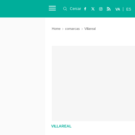
Cercar
VA
ES
Home
comarcas
Villareal
VILLAREAL