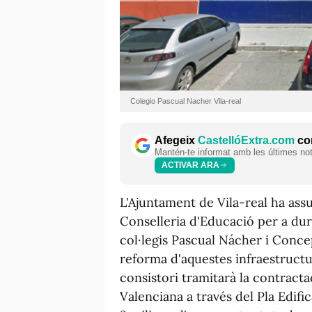
Colegio Pascual Nacher Vila-real
Afegeix
CastellóExtra.com
com
Mantén-te informat amb les últimes notí
ACTIVAR ARA
L'Ajuntament de Vila-real ha ass
Conselleria d'Educació per a dur
col·legis Pascual Nácher i Concepc
reforma d'aquestes infraestructu
consistori tramitarà la contracta
Valenciana a través del Pla Edifi