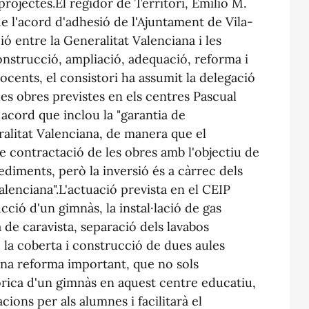
projectes.El regidor de Territori, Emilio M.
 de l'acord d'adhesió de l'Ajuntament de Vila-
ió entre la Generalitat Valenciana i les
construcció, ampliació, adequació, reforma i
cents, el consistori ha assumit la delegació
es obres previstes en els centres Pascual
acord que inclou la "garantia de
alitat Valenciana, de manera que el
e contractació de les obres amb l'objectiu de
ediments, però la inversió és a càrrec dels
lenciana".L'actuació prevista en el CEIP
ció d'un gimnàs, la instal·lació de gas
a de caravista, separació dels lavabos
de la coberta i construcció de dues aules
'una reforma important, que no sols
tòrica d'un gimnàs en aquest centre educatiu,
cions per als alumnes i facilitarà el