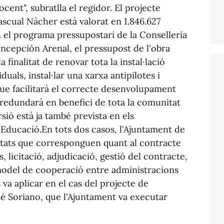
cent", subratlla el regidor. El projecte
ascual Nácher està valorat en 1.846.627
n el programa pressupostari de la Conselleria
ncepción Arenal, el pressupost de l'obra
 finalitat de renovar tota la instal·lació
iduals, instal·lar una xarxa antipilotes i
ue facilitarà el correcte desenvolupament
i redundarà en benefici de tota la comunitat
rsió està ja també prevista en els
'Educació.En tots dos casos, l'Ajuntament de
ultats que corresponguen quant al contracte
, licitació, adjudicació, gestió del contracte,
 model de cooperació entre administracions
 va aplicar en el cas del projecte de
sé Soriano, que l'Ajuntament va executar