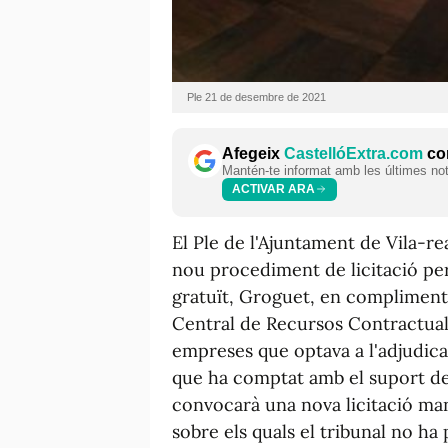
Ple 21 de desembre de 2021
Afegeix
CastellóExtra.com
com
Mantén-te informat amb les últimes notí
ACTIVAR ARA
El Ple de l'Ajuntament de Vila-re
nou procediment de licitació per
gratuït, Groguet, en compliment 
Central de Recursos Contractual
empreses que optava a l'adjudicac
que ha comptat amb el suport de 
convocarà una nova licitació mant
sobre els quals el tribunal no ha