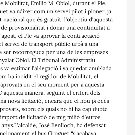
e Mobilitat, Emilio M. Obiol, durant el Ple.
uet va nàixer com un servei pilot i pioner, ja
t nacional que és gratuït; l'objectiu d'aquesta
ó de provisionalitat i donar una continuïtat a
l'agost, el Ple va aprovar la contractació
 servei de transport públic urbà a una
va ser recorreguda per una de les empreses
enyalat Obiol. El Tribunal Administratiu
va estimar l'al·legació i va quedar anul·lada
om ha incidit el regidor de Mobilitat, el
cs aprovats en el seu moment per a aquesta
 D'aquesta manera, seguint el criteri dels
na nova licitació, encara que el nou procés
provats, sobre els quals no hi ha cap dubte
n import de licitació de mig milió d'euros
anys.L'alcalde, José Benlloch, ha defensat
uncionament el bus Groguet “s'acabava