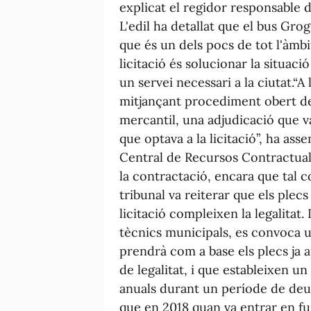
explicat el regidor responsable d
L'edil ha detallat que el bus Grog
que és un dels pocs de tot l'àmbi
licitació és solucionar la situaci
un servei necessari a la ciutat.“A 
mitjançant procediment obert del
mercantil, una adjudicació que 
que optava a la licitació”, ha ass
Central de Recursos Contractuals 
la contractació, encara que tal c
tribunal va reiterar que els ple
licitació compleixen la legalitat.
tècnics municipals, es convoca u
prendrà com a base els plecs ja a
de legalitat, i que estableixen u
anuals durant un període de deu 
que en 2018 quan va entrar en f