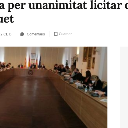
a per unanimitat licitar
uet
Guardar
12 CET)
Comentaris