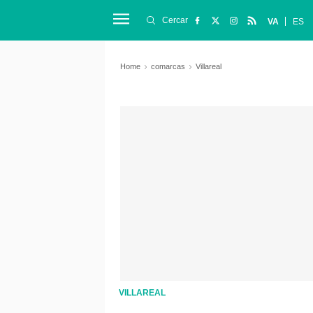
Cercar
VA
ES
Home
comarcas
Villareal
VILLAREAL