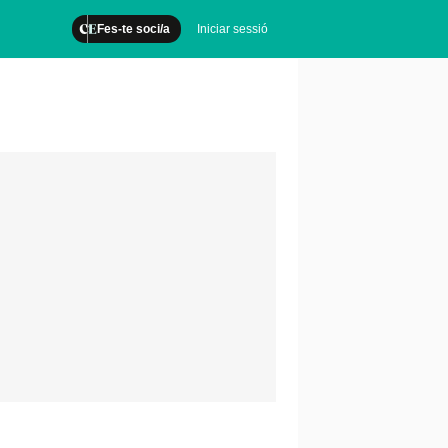
Fes-te soci/a
Iniciar sessió