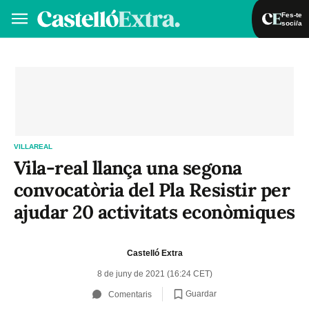
Fes-te
soci/a
Fes-te soci/a
Iniciar sessió
VA
ES
VILLAREAL
Vila-real llança una segona
convocatòria del Pla Resistir per
ajudar 20 activitats econòmiques
Castelló Extra
8 de juny de 2021 (16:24 CET)
Guardar
Comentaris