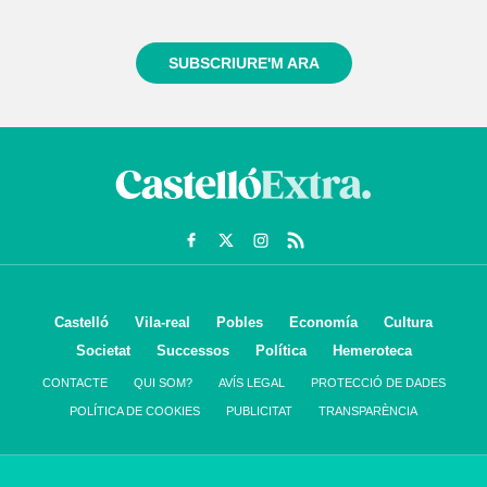
sempre de tot el que passa a prop teu
SUBSCRIURE'M ARA
Castelló
Vila-real
Pobles
Economía
Cultura
Societat
Successos
Política
Hemeroteca
CONTACTE
QUI SOM?
AVÍS LEGAL
PROTECCIÓ DE DADES
POLÍTICA DE COOKIES
PUBLICITAT
TRANSPARÈNCIA