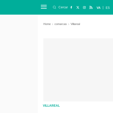
Cercar
VA
ES
Home
comarcas
Villareal
VILLAREAL