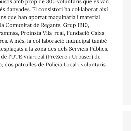
tobusos amb prop de 300 voluntaris que es van
és danyades. El consistori ha col·laborat així
ns que han aportat maquinària i material
la Comunitat de Regants, Grup IB10,
rammsa, Proinsta Vila-real, Fundació Caixa
tres. A més, la col·laboració municipal també
desplaçats a la zona des dels Servicis Públics,
 de l'UTE Vila-real (PreZero i Urbaser) de
a; dos patrulles de Policia Local i voluntaris