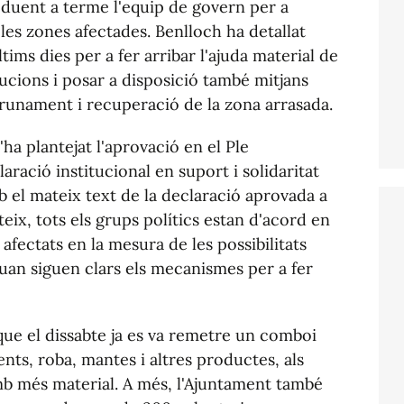
 duent a terme l'equip de govern per a
a les zones afectades. Benlloch ha detallat
tims dies per a fer arribar l'ajuda material de
itucions i posar a disposició també mitjans
nrunament i recuperació de la zona arrasada.
ha plantejat l'aprovació en el Ple
ració institucional en suport i solidaritat
 el mateix text de la declaració aprovada a
teix, tots els grups polítics estan d'acord en
afectats en la mesura de les possibilitats
uan siguen clars els mecanismes per a fer
que el dissabte ja es va remetre un comboi
ts, roba, mantes i altres productes, als
amb més material. A més, l'Ajuntament també