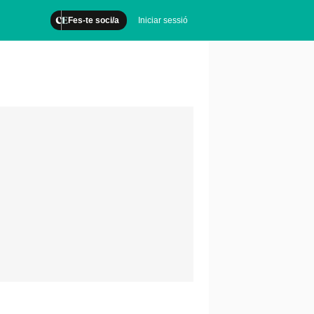
Fes-te soci/a
Iniciar sessió