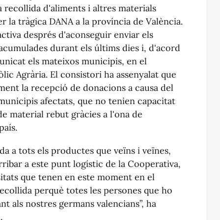
a recollida d'aliments i altres materials
per la tràgica DANA a la província de València.
activa després d'aconseguir enviar els
acumulades durant els últims dies i, d'acord
nicat els mateixos municipis, en el
ic Agrària. El consistori ha assenyalat que
ment la recepció de donacions a causa del
municipis afectats, que no tenien capacitat
 de material rebut gràcies a l'ona de
país.
a a tots els productes que veïns i veïnes,
rribar a este punt logístic de la Cooperativa,
sitats que tenen en este moment en el
 recollida perquè totes les persones que ho
t als nostres germans valencians”, ha
.