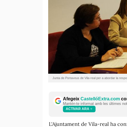
Junta de Portaveus de Vila-real per a abordar la respo
Afegeix
CastellóExtra.com
com
Mantén-te informat amb les últimes notí
ACTIVAR ARA
L'Ajuntament de Vila-real ha con