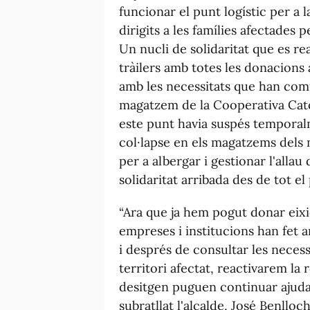
funcionar el punt logístic per a l
dirigits a les famílies afectades 
Un nucli de solidaritat que es re
tràilers amb totes les donacions 
amb les necessitats que han comu
magatzem de la Cooperativa Catòl
este punt havia suspés temporal
col·lapse en els magatzems dels 
per a albergar i gestionar l'allau
solidaritat arribada des de tot el 
“Ara que ja hem pogut donar eixid
empreses i institucions han fet a
i després de consultar les neces
territori afectat, reactivarem la
desitgen puguen continuar ajudan
subratllat l'alcalde, José Benlloch