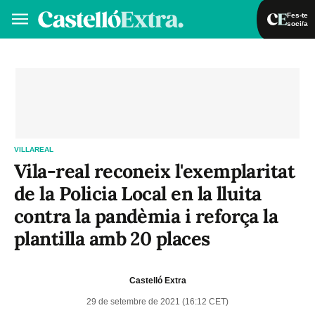
Fes-te
soci/a
Fes-te soci/a
Iniciar sessió
VA
ES
VILLAREAL
Vila-real reconeix l'exemplaritat
de la Policia Local en la lluita
contra la pandèmia i reforça la
plantilla amb 20 places
Castelló Extra
29 de setembre de 2021 (16:12 CET)