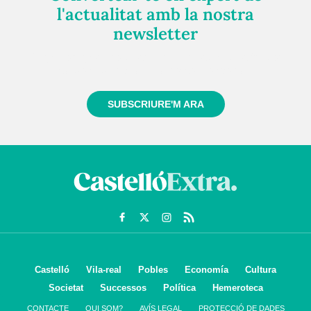
l'actualitat amb la nostra
newsletter
Registra't gratuïtament i et mantindrem informat
sempre de tot el que passa a prop teu
SUBSCRIURE'M ARA
Castelló
Vila-real
Pobles
Economía
Cultura
Societat
Successos
Política
Hemeroteca
CONTACTE
QUI SOM?
AVÍS LEGAL
PROTECCIÓ DE DADES