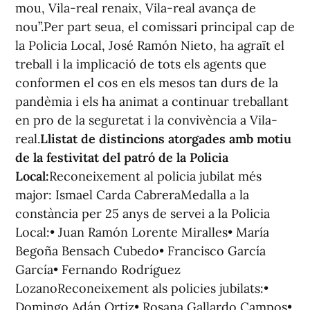
mou, Vila-real renaix, Vila-real avança de
nou”.Per part seua, el comissari principal cap de
la Policia Local, José Ramón Nieto, ha agraït el
treball i la implicació de tots els agents que
conformen el cos en els mesos tan durs de la
pandèmia i els ha animat a continuar treballant
en pro de la seguretat i la convivència a Vila-
real.
Llistat de distincions atorgades amb motiu
de la festivitat del patró de la Policia
Local:
Reconeixement al policia jubilat més
major: Ismael Carda CabreraMedalla a la
constància per 25 anys de servei a la Policia
Local:• Juan Ramón Lorente Miralles• María
Begoña Bensach Cubedo• Francisco García
García• Fernando Rodríguez
LozanoReconeixement als policies jubilats:•
Domingo Adán Ortiz• Rosana Gallardo Campos•