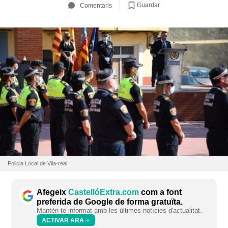
Guardar
Comentaris
Policia Local de Vila-real
Afegeix
CastellóExtra.com
com a font
preferida de Google de forma gratuïta.
Mantén-te informat amb les últimes notícies d'actualitat.
ACTIVAR ARA