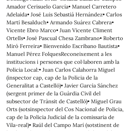
Amador Cerisuelo García• Manuel Carretero
Adelaida• José Luis Sebastiá Hernández• Carlos
Martí Besalduch• Armando Suárez Cabrera•
Vicente Ebro Marco• Juan Vicente Climent
Ortells• José Pascual Chesa Zambrano• Roberto
Miró Ferreira• Bienvenido Escribano Bautista•
Manuel Pérez FolquesReconeixement a les
institucions i persones que col·laboren amb la
Policia Local:• Juan Carlos Calahorra Miguel
(inspector cap, cap de la Policia de la
Generalitat a Castelló)• Javier García Sánchez
(sergent primer de la Guàrdia Civil del
subsector de Trànsit de Castelló)• Miguel Grau
Orts (sotsinspector del Cos Nacional de Policia,
cap de la Policia Judicial de la comissaria de
Vila-real)• Raúl del Campo Marí (sotstinent de