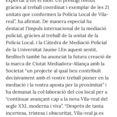
exportat a tot el món. Un prestigi reeixit
gràcies al treball coordinat i exemplar de les 21
unitats que conformen la Policia Local de Vila-
real”, ha afirmat. De manera especial ha
destacat l'impuls internacional de la mediació
policial, gràcies al treball de la unitat de la
Policia Local, i la Càtedra de Mediació Policial
de la Universitat Jaume I.En aquest sentit,
Benlloch també ha anunciat la futura creació de
la marca de Ciutat Mediadora-Aliança amb la
Societat “un projecte al qual heu contribuït
decisivament amb el vostre treball pioner en la
mediació i la vostra aposta per la proximitat” i
ha demanat la col·laboració del cos local per a
“continuar avançant cap a la nova Vila-real del
segle XXI, moderna i viva”. “Després de tanta
incertesa, tristesa i obscuritat, Vila-real ja es