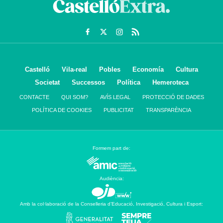
Castelló
Vila-real
Pobles
Economía
Cultura
Societat
Successos
Política
Hemeroteca
CONTACTE
QUI SOM?
AVÍS LEGAL
PROTECCIÓ DE DADES
POLÍTICA DE COOKIES
PUBLICITAT
TRANSPARÈNCIA
Formem part de:
Audiència:
Amb la col·laboració de la Conselleria d’Educació, Investigació, Cultura i Esport: