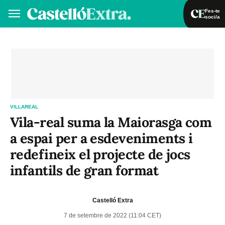
Fes-te
soci/a
Fes-te soci/a
Iniciar sessió
VA
ES
VILLAREAL
Vila-real suma la Maiorasga com
a espai per a esdeveniments i
redefineix el projecte de jocs
infantils de gran format
Castelló Extra
7 de setembre de 2022 (11:04 CET)