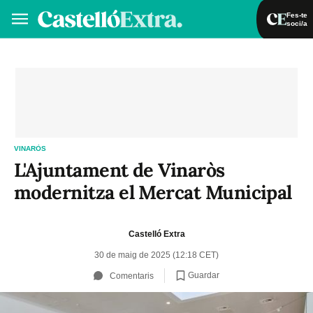
Fes-te
soci/a
Fes-te soci/a
Iniciar sessió
VA
ES
VINARÒS
L'Ajuntament de Vinaròs
modernitza el Mercat Municipal
Castelló Extra
30 de maig de 2025 (12:18 CET)
Guardar
Comentaris