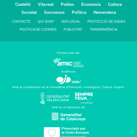
Castelló
Vila-real
Pobles
Economía
Cultura
Societat
Successos
Política
Hemeroteca
CONTACTE
QUI SOM?
AVÍS LEGAL
PROTECCIÓ DE DADES
POLÍTICA DE COOKIES
PUBLICITAT
TRANSPARÈNCIA
Formem part de:
Audiència:
Amb la col·laboració de la Conselleria d’Educació, Investigació, Cultura i Esport:
Amb la col·laboració de: