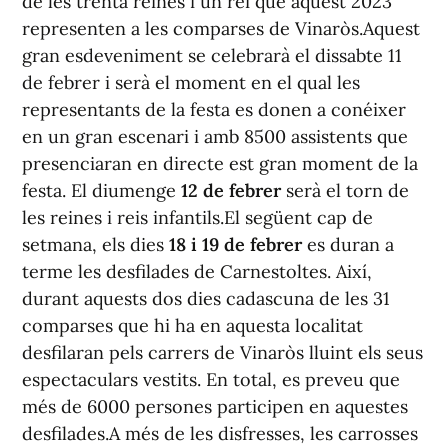
de les trenta reines i un rei que aquest 2023
representen a les comparses de Vinaròs.Aquest
gran esdeveniment se celebrarà el dissabte 11
de febrer i serà el moment en el qual les
representants de la festa es donen a conéixer
en un gran escenari i amb 8500 assistents que
presenciaran en directe est gran moment de la
festa. El diumenge
12 de febrer
serà el torn de
les reines i reis infantils.El següent cap de
setmana, els dies
18 i 19 de febrer
es duran a
terme les desfilades de Carnestoltes. Així,
durant aquests dos dies cadascuna de les 31
comparses que hi ha en aquesta localitat
desfilaran pels carrers de Vinaròs lluint els seus
espectaculars vestits. En total, es preveu que
més de 6000 persones participen en aquestes
desfilades.A més de les disfresses, les carrosses