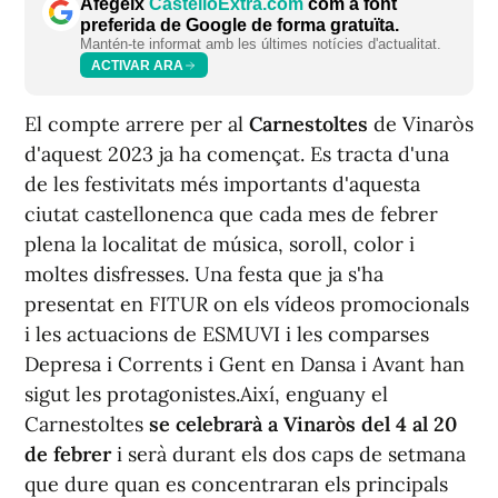
Afegeix
CastellóExtra.com
com a font
preferida de Google de forma gratuïta.
Mantén-te informat amb les últimes notícies d'actualitat.
ACTIVAR ARA
El compte arrere per al
Carnestoltes
de Vinaròs
d'aquest 2023 ja ha començat. Es tracta d'una
de les festivitats més importants d'aquesta
ciutat castellonenca que cada mes de febrer
plena la localitat de música, soroll, color i
moltes disfresses. Una festa que ja s'ha
presentat en FITUR on els vídeos promocionals
i les actuacions de ESMUVI i les comparses
Depresa i Corrents i Gent en Dansa i Avant han
sigut les protagonistes.Així, enguany el
Carnestoltes
se celebrarà a Vinaròs del 4 al 20
de febrer
i serà durant els dos caps de setmana
que dure quan es concentraran els principals