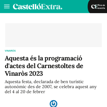
Fes-te
soci/a
Fes-te soci/a
Iniciar sessió
VA
ES
VINARÒS
Aquesta és la programació
d'actes del Carnestoltes de
Vinaròs 2023
Aquesta festa, declarada de ben turístic
autonòmic des de 2007, se celebra aquest any
del 4 al 20 de febrer