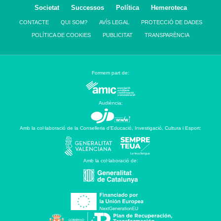
Societat
Successos
Política
Hemeroteca
CONTACTE
QUI SOM?
AVÍS LEGAL
PROTECCIÓ DE DADES
POLÍTICA DE COOKIES
PUBLICITAT
TRANSPARÈNCIA
Formem part de:
Audiència:
Amb la col·laboració de la Conselleria d’Educació, Investigació, Cultura i Esport:
Amb la col·laboració de: