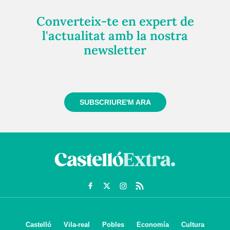
Converteix-te en expert de
l'actualitat amb la nostra
newsletter
Registra't gratuïtament i et mantindrem informat
sempre de tot el que passa a prop teu
SUBSCRIURE'M ARA
Castelló
Vila-real
Pobles
Economía
Cultura