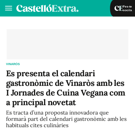
Fes-te
soci/a
Fes-te soci/a
Iniciar sessió
VA
ES
VINARÒS
Es presenta el calendari
gastronòmic de Vinaròs amb les
I Jornades de Cuina Vegana com
a principal novetat
Es tracta d’una proposta innovadora que
formarà part del calendari gastronòmic amb les
habituals cites culinàries