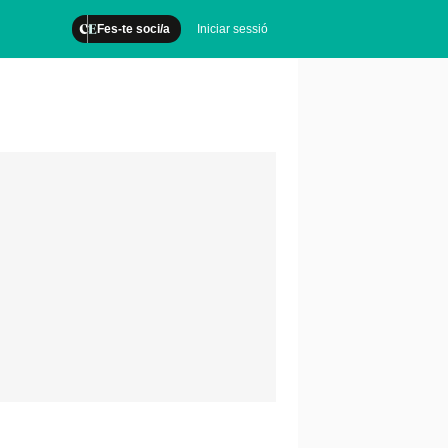
Fes-te soci/a
Iniciar sessió