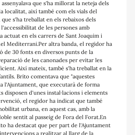
 assenyalava que s'ha millorat la neteja dels
a localitat, així també com els vials del
 que s'ha treballat en els rebaixos dels
 l'accessibilitat de les persones amb
a actuat en els carrers de Sant Joaquim i
el Mediterrani.Per altra banda, el regidor ha
ció de 30 fonts en diversos punts de la
 reparació de les canonades per evitar les
ficient. Així mateix, també s'ha treballat en la
fantils. Brito comentava que "aquestes
 a l'Ajuntament, que executarà de forma
s disposen d'unes instal·lacions i elements
ervenció, el regidor ha indicat que també
 mobilitat urbana, en aquest cas, amb la
oble sentit al passeig de Fora del Forat.En
ito ha destacat que per part de l'Ajuntament
intervencions a realitzar al llarg de la