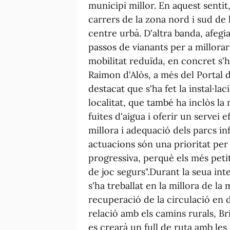
municipi millor. En aquest sentit,
carrers de la zona nord i sud de l
centre urbà. D'altra banda, afegia
passos de vianants per a millorar
mobilitat reduïda, en concret s'h
Raimon d'Alòs, a més del Portal d
destacat que s'ha fet la instal·la
localitat, que també ha inclòs la
fuites d'aigua i oferir un servei e
millora i adequació dels parcs in
actuacions són una prioritat per
progressiva, perquè els més petit
de joc segurs".Durant la seua int
s'ha treballat en la millora de la
recuperació de la circulació en d
relació amb els camins rurals, Br
es crearà un full de ruta amb les 