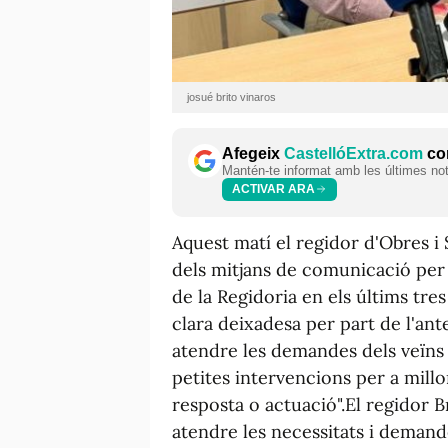
josué brito vinaros
Afegeix
CastellóExtra.com
com
Mantén-te informat amb les últimes notí
ACTIVAR ARA
Aquest matí el regidor d'Obres i
dels mitjans de comunicació per f
de la Regidoria en els últims tre
clara deixadesa per part de l'ant
atendre les demandes dels veïns i
petites intervencions per a millo
resposta o actuació".El regidor Br
atendre les necessitats i demand