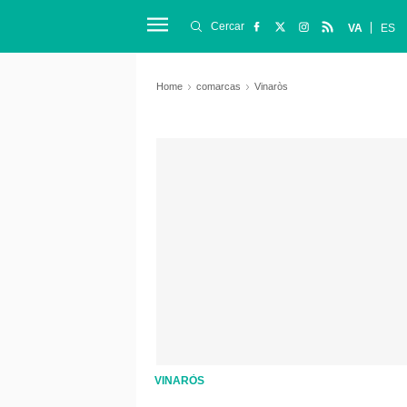
Cercar
VA
ES
Home
comarcas
Vinaròs
VINARÒS