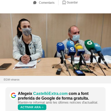
Guardar
Comentaris
EGM vinaros
Afegeix
CastellóExtra.com
com a font
preferida de Google de forma gratuïta.
Mantén-te informat amb les últimes notícies d'actualitat.
ACTIVAR ARA