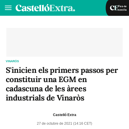
Fes-te
soci/a
Fes-te soci/a
Iniciar sessió
VA
ES
VINARÒS
S'inicien els primers passos per
constituir una EGM en
cadascuna de les àrees
industrials de Vinaròs
Castelló Extra
27 de octubre de 2021 (14:16 CET)