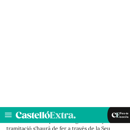
La regidora d'Educació, Begoña López, ha
donat a conèixer les
ajudes escolars
municipals
, que cada any es posen en marxa
des de l'Ajuntament, per ajudar als pares a
conciliar la vida laboral amb la familiar i a fer
front a les despeses del material.La primera que
es posarà en marxa serà la del xiquibó, que ja
s'ha remés per a la seua corresponent
publicació al Butlletí Oficial de la Província de
Castelló. En aquest sentit, López comentava
que "en els propers dies s'habilitarà un enllaç a
la pàgina web de l'Ajuntament, dintre de
l'apartat Educació, amb tota la informació de la
documentació necessària per a sol·licitar l'ajuda
i com realitzar el procés". Segons assenyalava la
tramitació s'haurà de fer a través de la Seu