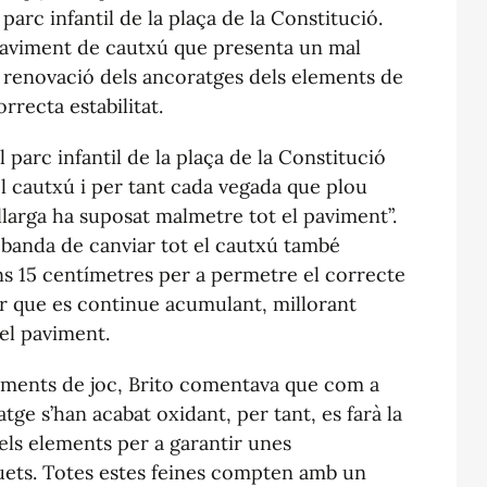
arc infantil de la plaça de la Constitució.
 paviment de cautxú que presenta un mal
a renovació dels ancoratges dels elements de
orrecta estabilitat.
l parc infantil de la plaça de la Constitució
l cautxú i per tant cada vegada que plou
 llarga ha suposat malmetre tot el paviment”.
a banda de canviar tot el cautxú també
uns 15 centímetres per a permetre el correcte
vitar que es continue acumulant, millorant
el paviment.
lements de joc, Brito comentava que com a
tge s’han acabat oxidant, per tant, es farà la
els elements per a garantir unes
iquets. Totes estes feines compten amb un