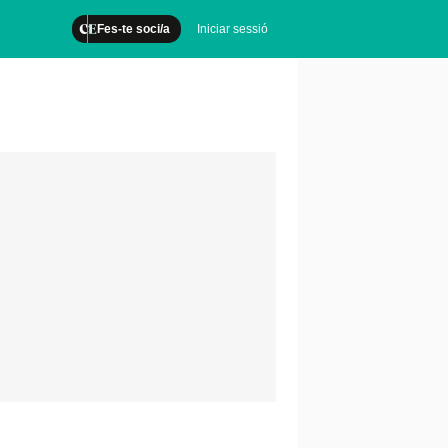
Fes-te soci/a
Iniciar sessió