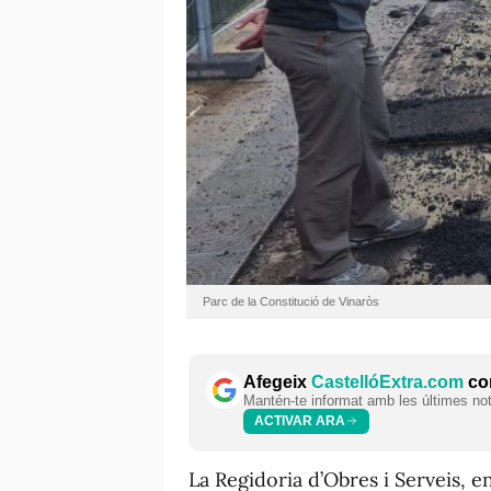
Parc de la Constitució de Vinaròs
Afegeix
CastellóExtra.com
com
Mantén-te informat amb les últimes notí
ACTIVAR ARA
La Regidoria d’Obres i Serveis, e