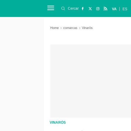
Cercar
VA
ES
Home
comarcas
Vinaròs
VINARÒS