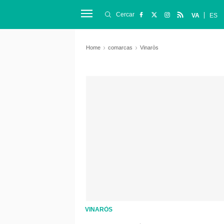
Cercar
VA
ES
Home
comarcas
Vinaròs
VINARÒS