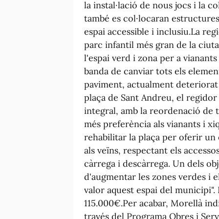
la instal·lació de nous jocs i la 
també es col·locaran estructures
espai accessible i inclusiu.La re
parc infantil més gran de la ciuta
l'espai verd i zona per a vianants
banda de canviar tots els element
paviment, actualment deteriorat p
plaça de Sant Andreu, el regidor
integral, amb la reordenació de t
més preferència als vianants i xi
rehabilitar la plaça per oferir u
als veïns, respectant els accesso
càrrega i descàrrega. Un dels obj
d'augmentar les zones verdes i e
valor aquest espai del municipi".
115.000€.Per acabar, Morellà ind
través del Programa Obres i Serve