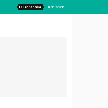
Fes-te soci/a
Iniciar sessió