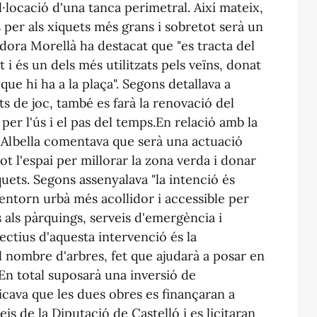
col·locació d'una tanca perimetral. Així mateix,
 per als xiquets més grans i sobretot serà un
gidora Morellà ha destacat que "es tracta del
t i és un dels més utilitzats pels veïns, donat
 que hi ha a la plaça". Segons detallava a
s de joc, també es farà la renovació del
er l'ús i el pas del temps.En relació amb la
 Albella comentava que serà una actuació
ot l'espai per millorar la zona verda i donar
quets. Segons assenyalava "la intenció és
n entorn urbà més acollidor i accessible per
s als pàrquings, serveis d'emergència i
ectius d'aquesta intervenció és la
l nombre d'arbres, fet que ajudarà a posar en
 En total suposarà una inversió de
icava que les dues obres es finançaran a
is de la Diputació de Castelló i es licitaran