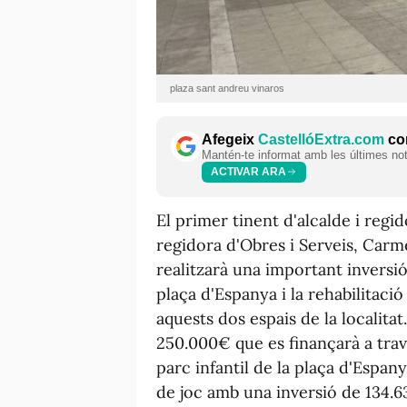
plaza sant andreu vinaros
Afegeix
CastellóExtra.com
com
Mantén-te informat amb les últimes notí
ACTIVAR ARA
El primer tinent d'alcalde i regi
regidora d'Obres i Serveis, Carm
realitzarà una important inversió 
plaça d'Espanya i la rehabilitaci
aquests dos espais de la localitat
250.000€ que es finançarà a travé
parc infantil de la plaça d'Espany
de joc amb una inversió de 134.