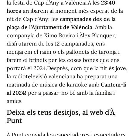
la festa de Cap d’Any a València.A les
23:40
hores
arribarem al moment més esperat de la
nit de Cap d’Any: les
campanades des de la
plaça de l’Ajuntament de València
. Amb la
companyia de Ximo Rovira i Àlex Blanquer,
disfrutarem de les 12 campanades, ens
menjarem el raïm o els gallonets de taronja i
farem el brindis per les coses bones que ens
portarà el 2024.Després, com que la nit és jove,
la radiotelevisió valenciana ha preparat una
matinada de música de karaoke amb
Cantem-li
al 2024
!
per a passar-ho bé amb la família i
amics.
Deixa els teus desitjos, al web d’À
Punt
À Punt convida les espectadores i espectadors