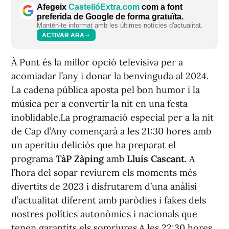
Afegeix
CastellóExtra.com
com a font
preferida de Google de forma gratuïta.
Mantén-te informat amb les últimes notícies d'actualitat.
ACTIVAR ARA
À Punt és la millor opció televisiva per a
acomiadar l’any i donar la benvinguda al 2024.
La cadena pública aposta pel bon humor i la
música per a convertir la nit en una festa
inoblidable.La programació especial per a la nit
de Cap d’Any començarà a les 21:30 hores amb
un aperitiu deliciós que ha preparat el
programa
TàP Zàping
amb
Lluís Cascant
. A
l’hora del sopar reviurem els moments més
divertits de 2023 i disfrutarem d’una anàlisi
d’actualitat diferent amb paròdies i
fakes
dels
nostres polítics autonòmics i nacionals que
tenen garantits els somriures.A les 22:30 hores