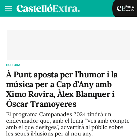
Fes-te
soci/a
Fes-te soci/a
Iniciar sessió
VA
ES
CULTURA
À Punt aposta per l’humor i la
música per a Cap d’Any amb
Ximo Rovira, Àlex Blanquer i
Óscar Tramoyeres
El programa Campanades 2024 tindrà un
endevinador que, amb el lema “Ves amb compte
amb el que desitges”, advertirà al públic sobre
les seues il·lusions per al nou any.