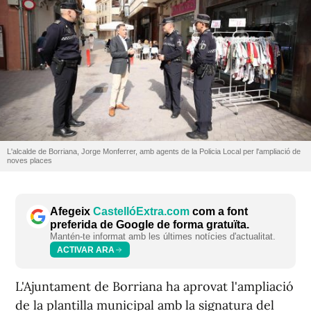
L'alcalde de Borriana, Jorge Monferrer, amb agents de la Policia Local per l'ampliació de
noves places
Afegeix
CastellóExtra.com
com a font
preferida de Google de forma gratuïta.
Mantén-te informat amb les últimes notícies d'actualitat.
ACTIVAR ARA
L'Ajuntament de Borriana ha aprovat l'ampliació
de la plantilla municipal amb la signatura del