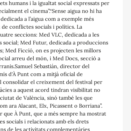
ts humans i la igualtat social expressats per
pecialment el cinema”.“Sense aigua no hi ha
ó, dedicada a l’aigua com a exemple més
de conflictes socials i polítics. La
quatre seccions: Med VLC, dedicada a les
s social; Med Futur, dedicada a produccions
s; Med Ficció, on es projecten les millors
social arreu del món, i Med Docs, secció a
anis.Samuel Sebastián, director del
ís d'À Punt com a mitjà oficial de
consolidar el creixement del festival per
cies a aquest acord tindran visibilitat no
 ciutat de València, sinó també les que
m ara Alacant, Elx, Picassent o Borriana”.
r que À Punt, que a més sempre ha mostrat
es socials i relacionats amb els drets
ns de les activitats complementàries