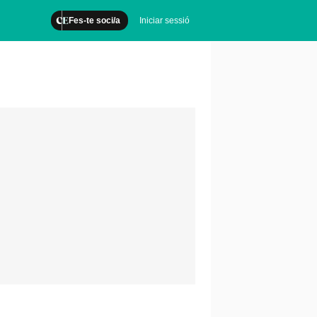
Fes-te soci/a
Iniciar sessió