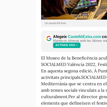
Un estudi d'À Punt
Afegeix
CastellóExtra.com
com
Mantén-te informat amb les últimes notí
ACTIVAR ARA
El Museu de la Beneficència acul
SOCIALMED València 2022, Festiv
En aquesta segona edició, À Punt 
activitats principals.SOCIALMED 
Mediterrània que se centra en el 
amb temes socials vinculats a l
culturalment.Per al director gene
elements que defineixen el fest