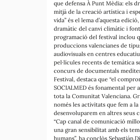
que defensa À Punt Mèdia: els dre
mitjà de la creació artística i es
vida” és el lema d’aquesta edici
dramàtic del canvi climàtic i font 
programació del festival inclou 
produccions valencianes de tipu
audiovisuals en centres educatiu
pel·lícules recents de temàtica 
concurs de documentals mediterr
Festival, destaca que “el comprom
SOCIALMED és fonamental per al 
tota la Comunitat Valenciana. Grà
només les activitats que fem a la
desenvoluparem en altres seus co
“Cap canal de comunicació millo
una gran sensibilitat amb els tem
humans”, ha conclòs Sebastián.Di