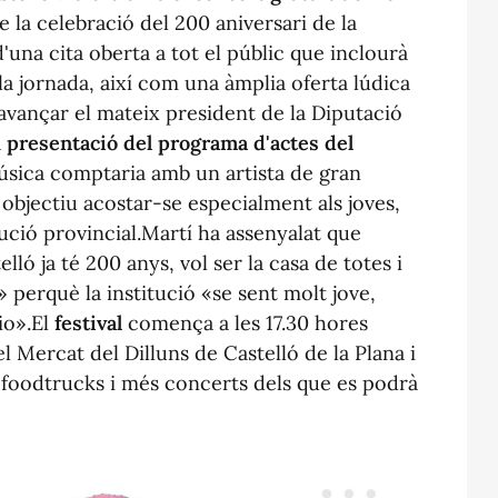
e la celebració del 200 aniversari de la
d'una cita oberta a tot el públic que inclourà
a jornada, així com una àmplia oferta lúdica
 avançar el mateix president de la Diputació
a
presentació del programa d'actes del
música comptaria amb un artista de gran
 objectiu acostar-se especialment als joves,
tució provincial.Martí ha assenyalat que
ló ja té 200 anys, vol ser la casa de totes i
» perquè la institució «se sent molt jove,
io».El
festival
comença a les 17.30 hores
el Mercat del Dilluns de Castelló de la Plana i
, foodtrucks i més concerts dels que es podrà