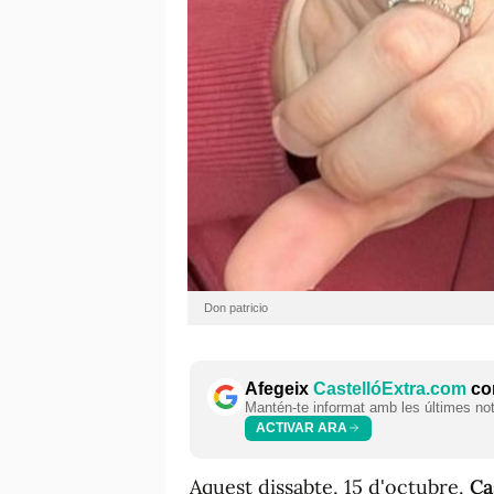
Don patricio
Afegeix
CastellóExtra.com
com
Mantén-te informat amb les últimes notí
ACTIVAR ARA
Aquest dissabte, 15 d'octubre,
Ca