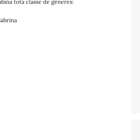
ina tota classe de gèneres:
Sabrina