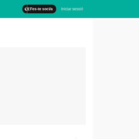
Fes-te soci/a
Iniciar sessió