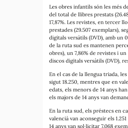
Les obres infantils són les més 
del total de llibres prestats (26.4
17,87%. Les revistes, en tercer l
prestades (29.507 exemplars), se
digitals versàtils (DVD), amb un 
de la ruta sud es mantenen perce
obres), un 7,86% de revistes i u
discos digitals versàtils (DVD), 
En el cas de la llengua triada, le
sigut 18.250, mentres que en vale
edats, els menors de 14 anys han 
els majors de 14 anys van deman
En la ruta sud, els préstecs en c
valencià van aconseguir els 1.251
14 anys van sol·licitar 7.068 exe