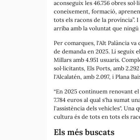
aconseguix les 46.756 obres sol·li
coneixement, formació, aprenenta
tots els racons de la província”.
arriba amb la voluntat que ningú 
Per comarques, l'Alt Palància va 
de demanda en 2025. Li seguix el 
Millars amb 4.951 usuaris. Comple
sol·licitants, Els Ports, amb 2.292
l'Alcalatén, amb 2.097, i Plana B
“En 2025 continuem renovant el 
7.784 euros al qual s'ha sumat un
l'assistència dels vehicles". Una
cultura és de tots en tots els rac
Els més buscats