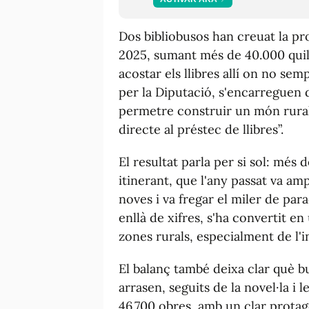
Dos bibliobusos han creuat la pr
2025, sumant més de 40.000 quil
acostar els llibres allí on no semp
per la Diputació, s'encarreguen d
permetre construir un món rural
directe al préstec de llibres”.
El resultat parla per si sol: més 
itinerant, que l'any passat va am
noves i va fregar el miler de pa
enllà de xifres, s'ha convertit e
zones rurals, especialment de l'i
El balanç també deixa clar què bus
arrasen, seguits de la novel·la i 
46.700 obres, amb un clar protago