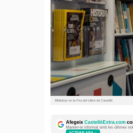
Bibliobus en la Fira del Llibre de Castelló
Afegeix
CastellóExtra.com
com
Mantén-te informat amb les últimes notí
ACTIVAR ARA