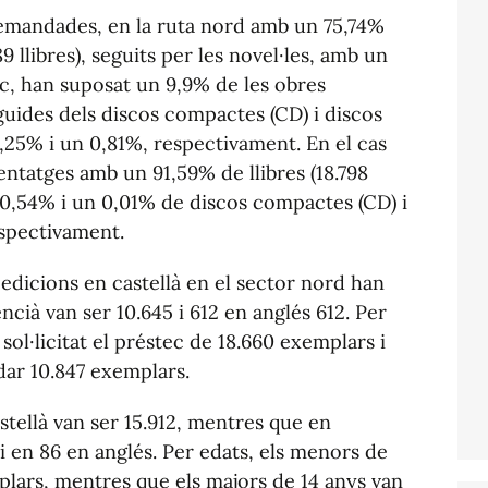
demandades, en la ruta nord amb un 75,74%
89 llibres), seguits per les novel·les, amb un
loc, han suposat un 9,9% de les obres
guides dels discos compactes (CD) i discos
0,25% i un 0,81%, respectivament. En el cas
ntatges amb un 91,59% de llibres (18.798
n 0,54% i un 0,01% de discos compactes (CD) i
respectivament.
s edicions en castellà en el sector nord han
ncià van ser 10.645 i 612 en anglés 612. Per
sol·licitat el préstec de 18.660 exemplars i
dar 10.847 exemplars.
astellà van ser 15.912, mentres que en
 i en 86 en anglés. Per edats, els menors de
mplars, mentres que els majors de 14 anys van