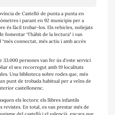
ovíncia de Castelló de punta a punta en
òmetres i parant en 92 municipis per a
re és fàcil trobar-los. Els vehicles, noliejats
e fomentar “l'hàbit de la lectura" i van
 “més connectat, més actiu i amb accés
de 33.000 persones van fer ús d'este servici
pliar el seu recorregut amb 19 localitats
rades. Una biblioteca sobre rodes que, més
n un punt de trobada habitual per a veïns de
nterior castellonenc.
quen els lectors: els llibres infantils
les revistes. En total, es van prestar més de
nisme del castellà i el valencià, encara que