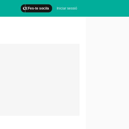
Fes-te soci/a
Iniciar sessió