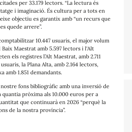
citades per 33.179 lectors. “La lectura és
tge i imaginació. És cultura per a tots en
 I eixe objectiu es garantix amb “un recurs que
es quede arrere”.
comptabilitzar 10.447 usuaris, el major volum
Baix Maestrat amb 5.597 lectors i l'Alt
ten els registres l’Alt Maestrat, amb 2.711
 usuaris, la Plana Alta, amb 2.164 lectors,
aixa amb 1.851 demandants.
nostre fons bibliogràfic amb una inversió de
a quantia pròxima als 10.000 euros per a
 quantitat que continuarà en 2026 “perquè la
ons de la nostra província”.