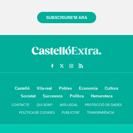
sempre de tot el que passa a prop teu
SUBSCRIURE'M ARA
Castelló
Vila-real
Pobles
Economía
Cultura
Societat
Successos
Política
Hemeroteca
CONTACTE
QUI SOM?
AVÍS LEGAL
PROTECCIÓ DE DADES
POLÍTICA DE COOKIES
PUBLICITAT
TRANSPARÈNCIA