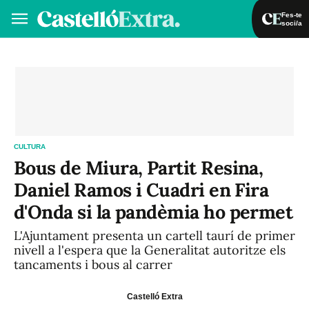
Fes-te
soci/a
Fes-te soci/a
Iniciar sessió
VA
ES
CULTURA
Bous de Miura, Partit Resina,
Daniel Ramos i Cuadri en Fira
d'Onda si la pandèmia ho permet
L'Ajuntament presenta un cartell taurí de primer
nivell a l'espera que la Generalitat autoritze els
tancaments i bous al carrer
Castelló Extra