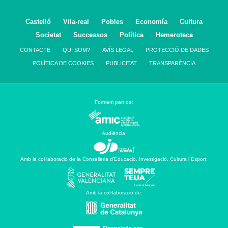
Castelló
Vila-real
Pobles
Economía
Cultura
Societat
Successos
Política
Hemeroteca
CONTACTE
QUI SOM?
AVÍS LEGAL
PROTECCIÓ DE DADES
POLÍTICA DE COOKIES
PUBLICITAT
TRANSPARÈNCIA
Formem part de:
Audiència:
Amb la col·laboració de la Conselleria d’Educació, Investigació, Cultura i Esport:
Amb la col·laboració de: