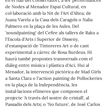
en el hall del Conservatori, a les 'performances'
de Nodes al Menador Espai Cultural, en
col·laboració amb la Nit de l'Art d'Altea; de
Juana Varela a la Casa dels Caragols o Nalia
Palmero en la plaça de les Aules. Del
'soundpainting' del Cefire als tallers de Raku a
l'Escola d'Arts i Superior de Disseny,
d'estampació de Tintoreres Art o de cant
experimental a càrrec de Rosa Burdeus. Hi
haurà també propostes transversals com el
diàleg entre música i plàstica d'Ací, Hui al
Menador, la intervenció pictòrica de Mad Girls
a Santa Clara o l'action painting de Pollockeries
en la plaça de la Independència, les
instal·lacions efímeres que componen el
projecte 'A través del sostre de cristall', al
Passadís dels Arts; o 'No future', de José Carlos