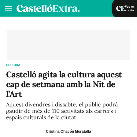
Fes-te
soci/a
Fes-te soci/a
Iniciar sessió
VA
ES
CULTURA
Castelló agita la cultura aquest
cap de setmana amb la Nit de
l’Art
Aquest divendres i dissabte, el públic podrà
gaudir de més de 110 activitats als carrers i
espais culturals de la ciutat
Cristina Chacón Moratalla