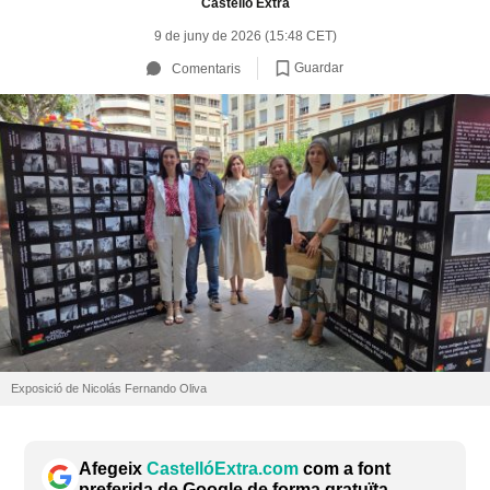
Castelló Extra
9 de juny de 2026 (15:48 CET)
Guardar
Comentaris
Exposició de Nicolás Fernando Oliva
Afegeix
CastellóExtra.com
com a font
preferida de Google de forma gratuïta.