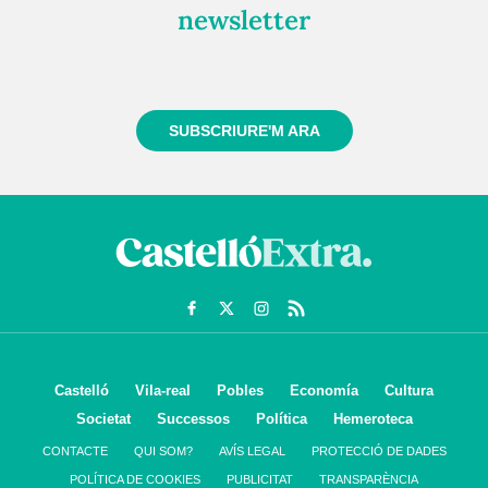
newsletter
Registra't gratuïtament i et mantindrem informat
sempre de tot el que passa a prop teu
SUBSCRIURE'M ARA
Castelló
Vila-real
Pobles
Economía
Cultura
Societat
Successos
Política
Hemeroteca
CONTACTE
QUI SOM?
AVÍS LEGAL
PROTECCIÓ DE DADES
POLÍTICA DE COOKIES
PUBLICITAT
TRANSPARÈNCIA