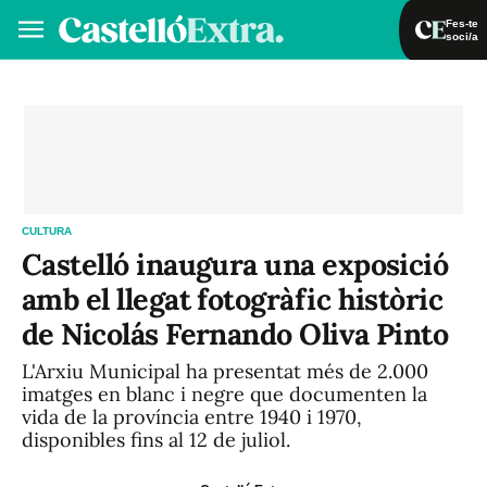
Fes-te
soci/a
Fes-te soci/a
Iniciar sessió
VA
ES
CULTURA
Castelló inaugura una exposició
amb el llegat fotogràfic històric
de Nicolás Fernando Oliva Pinto
L'Arxiu Municipal ha presentat més de 2.000
imatges en blanc i negre que documenten la
vida de la província entre 1940 i 1970,
disponibles fins al 12 de juliol.