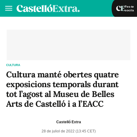
Fes-te
soci/a
Fes-te soci/a
Iniciar sessió
VA
ES
CULTURA
Cultura manté obertes quatre
exposicions temporals durant
tot l’agost al Museu de Belles
Arts de Castelló i a l’EACC
Castelló Extra
28 de juliol de 2022 (13:45 CET)