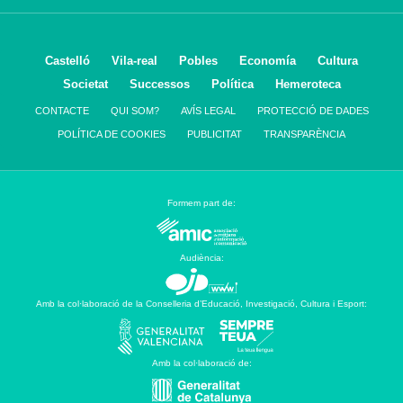
Castelló
Vila-real
Pobles
Economía
Cultura
Societat
Successos
Política
Hemeroteca
CONTACTE
QUI SOM?
AVÍS LEGAL
PROTECCIÓ DE DADES
POLÍTICA DE COOKIES
PUBLICITAT
TRANSPARÈNCIA
Formem part de:
Audiència:
Amb la col·laboració de la Conselleria d’Educació, Investigació, Cultura i Esport:
Amb la col·laboració de: