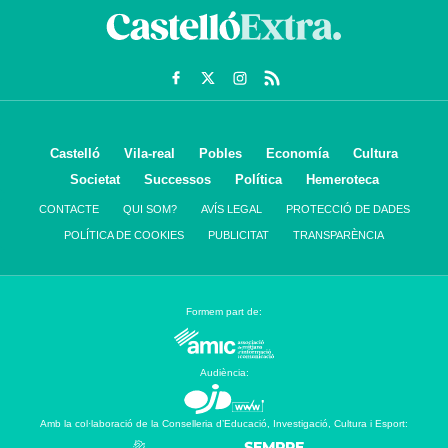
Castelló
Vila-real
Pobles
Economía
Cultura
Societat
Successos
Política
Hemeroteca
CONTACTE
QUI SOM?
AVÍS LEGAL
PROTECCIÓ DE DADES
POLÍTICA DE COOKIES
PUBLICITAT
TRANSPARÈNCIA
Formem part de:
Audiència:
Amb la col·laboració de la Conselleria d’Educació, Investigació, Cultura i Esport: