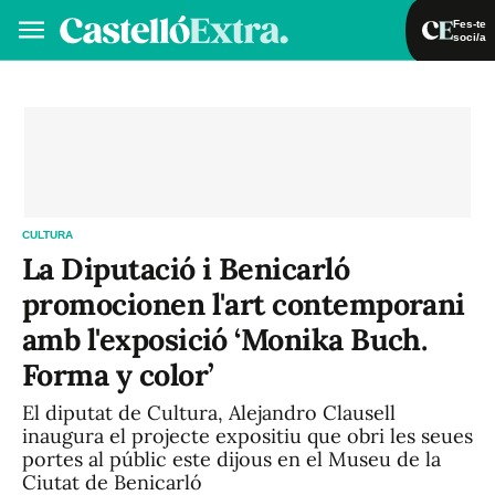
Fes-te
soci/a
Fes-te soci/a
Iniciar sessió
VA
ES
CULTURA
La Diputació i Benicarló
promocionen l'art contemporani
amb l'exposició ‘Monika Buch.
Forma y color’
El diputat de Cultura, Alejandro Clausell
inaugura el projecte expositiu que obri les seues
portes al públic este dijous en el Museu de la
Ciutat de Benicarló