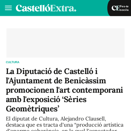
Fes-te
soci/a
Fes-te soci/a
Iniciar sessió
VA
ES
CULTURA
La Diputació de Castelló i
l'Ajuntament de Benicàssim
promocionen l'art contemporani
amb l'exposició ‘Sèries
Geomètriques’
El diputat de Cultura, Alejandro Clausell,
destaca que es tracta d'una “producció artística
d'enorme coherència, en la qual l'espectador