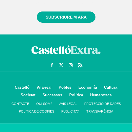
sempre de tot el que passa a prop teu
SUBSCRIURE'M ARA
Castelló
Vila-real
Pobles
Economía
Cultura
Societat
Successos
Política
Hemeroteca
CONTACTE
QUI SOM?
AVÍS LEGAL
PROTECCIÓ DE DADES
POLÍTICA DE COOKIES
PUBLICITAT
TRANSPARÈNCIA