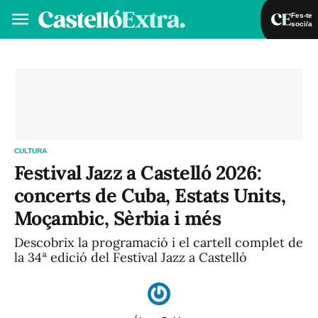
Fes-te
soci/a
Fes-te soci/a
Iniciar sessió
VA
ES
CULTURA
Festival Jazz a Castelló 2026:
concerts de Cuba, Estats Units,
Moçambic, Sèrbia i més
Descobrix la programació i el cartell complet de
la 34ª edició del Festival Jazz a Castelló