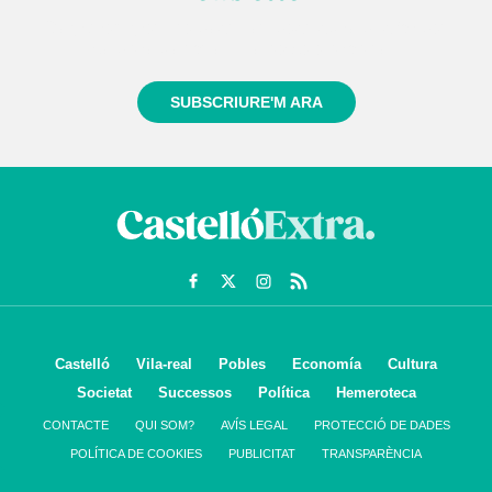
Registra't gratuïtament i et mantindrem informat
sempre de tot el que passa a prop teu
SUBSCRIURE'M ARA
Castelló
Vila-real
Pobles
Economía
Cultura
Societat
Successos
Política
Hemeroteca
CONTACTE
QUI SOM?
AVÍS LEGAL
PROTECCIÓ DE DADES
POLÍTICA DE COOKIES
PUBLICITAT
TRANSPARÈNCIA