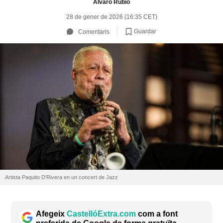
Álvaro Rubio
28 de gener de 2026 (16:35 CET)
Guardar
Comentaris
Artista Paquito D’Rivera en un concert de Jazz
Afegeix
CastellóExtra.com
com a font