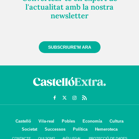
l'actualitat amb la nostra
newsletter
Registra't gratuïtament i et mantindrem informat
sempre de tot el que passa a prop teu
SUBSCRIURE'M ARA
Castelló
Vila-real
Pobles
Economía
Cultura
Societat
Successos
Política
Hemeroteca
CONTACTE
QUI SOM?
AVÍS LEGAL
PROTECCIÓ DE DADES