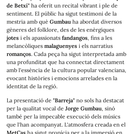
de Betxí"
ha oferit un recital vibrant i ple de
sentiment. El públic ha sigut testimoni de la
mestria amb què
Gumbau
ha abordat diversos
gèneres del folklore, des de les enèrgiques
jotes
i els apassionats
fandangos
, fins a les
melancòliques
malaguenyes
i els narratius
romanços
. Cada peça ha sigut interpretada amb
una profunditat que ha connectat directament
amb l'essència de la cultura popular valenciana,
evocant històries i emocions arrelades en la
identitat de la regió.
La presentació de
"Barreja"
no sols ha destacat
per la qualitat vocal de
Jorge Gumbau
, sinó
també per la impecable execució dels músics
que l'han acompanyat. L'atmosfera creada en el
MetCas
ha sigut propícia per a la immersió en