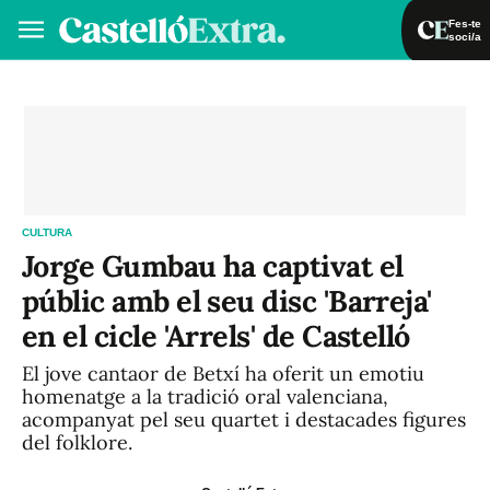
Fes-te
soci/a
Fes-te soci/a
Iniciar sessió
VA
ES
CULTURA
Jorge Gumbau ha captivat el
públic amb el seu disc 'Barreja'
en el cicle 'Arrels' de Castelló
El jove cantaor de Betxí ha oferit un emotiu
homenatge a la tradició oral valenciana,
acompanyat pel seu quartet i destacades figures
del folklore.