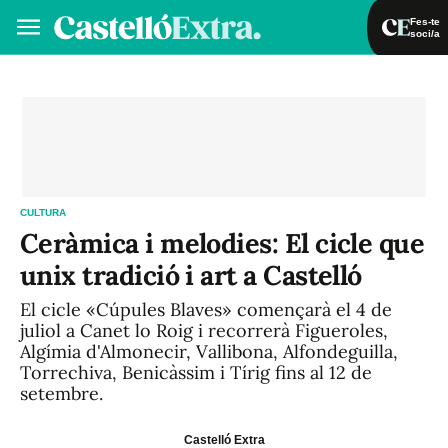
Fes-te
soci/a
Fes-te soci/a
Iniciar sessió
VA
ES
CULTURA
Ceràmica i melodies: El cicle que
unix tradició i art a Castelló
El cicle «Cúpules Blaves» començarà el 4 de
juliol a Canet lo Roig i recorrerà Figueroles,
Algímia d'Almonecir, Vallibona, Alfondeguilla,
Torrechiva, Benicàssim i Tírig fins al 12 de
setembre.
Castelló Extra