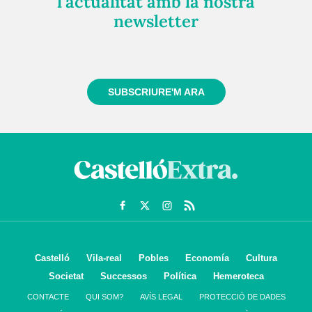
l'actualitat amb la nostra
newsletter
Registra't gratuïtament i et mantindrem informat
sempre de tot el que passa a prop teu
SUBSCRIURE'M ARA
Castelló
Vila-real
Pobles
Economía
Cultura
Societat
Successos
Política
Hemeroteca
CONTACTE
QUI SOM?
AVÍS LEGAL
PROTECCIÓ DE DADES