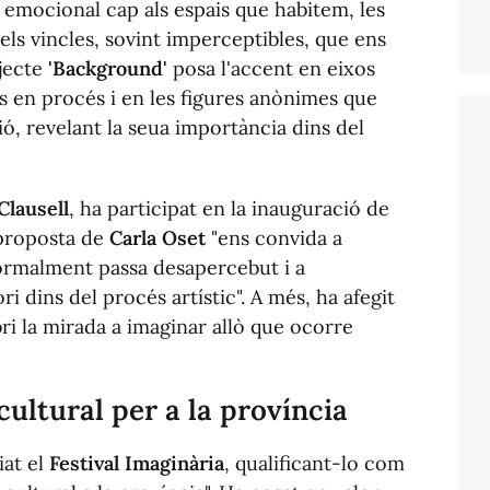
i emocional cap als espais que habitem, les
 els vincles, sovint imperceptibles, que ens
ojecte
'Background'
posa l'accent en eixos
ts en procés i en les figures anònimes que
ó, revelant la seua importància dins del
Clausell
, ha participat en la inauguració de
a proposta de
Carla Oset
"ens convida a
normalment passa desapercebut i a
ri dins del procés artístic". A més, ha afegit
ri la mirada a imaginar allò que ocorre
ultural per a la província
iat el
Festival Imaginària
, qualificant-lo com