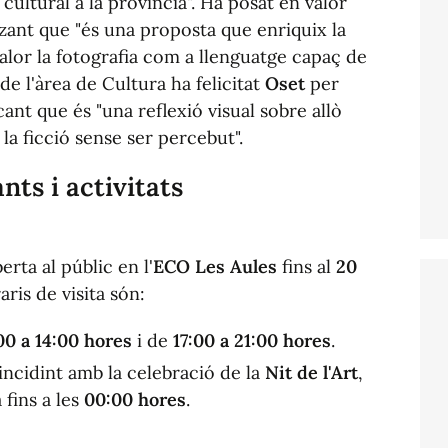
ultural a la província". Ha posat en valor
tzant que "és una proposta que enriquix la
valor la fotografia com a llenguatge capaç de
de l'àrea de Cultura ha felicitat
Oset
per
cant que és "una reflexió visual sobre allò
 la ficció sense ser percebut".
nts i activitats
erta al públic en l'
ECO Les Aules
fins al
20
raris de visita són:
00 a 14:00 hores
i de
17:00 a 21:00 hores
.
oincidint amb la celebració de la
Nit de l'Art
,
fins a les
00:00 hores
.