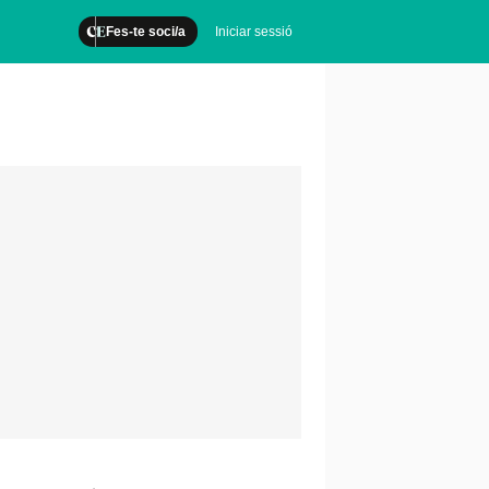
Fes-te soci/a
Iniciar sessió