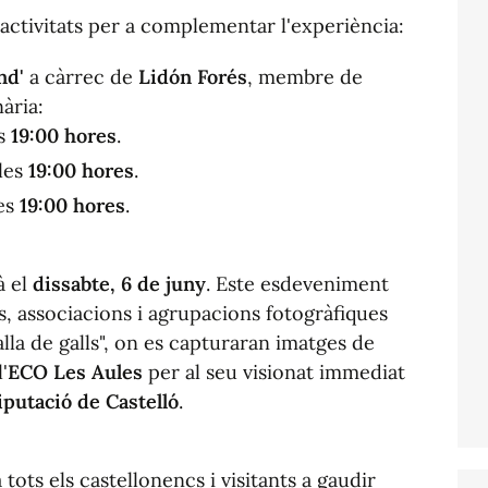
activitats per a complementar l'experiència:
nd'
a càrrec de
Lidón Forés
, membre de
ària:
es
19:00 hores
.
 les
19:00 hores
.
les
19:00 hores
.
à el
dissabte, 6 de juny
. Este esdeveniment
s, associacions i agrupacions fotogràfiques
alla de galls", on es capturaran imatges de
'
ECO Les Aules
per al seu visionat immediat
iputació de Castelló
.
tots els castellonencs i visitants a gaudir