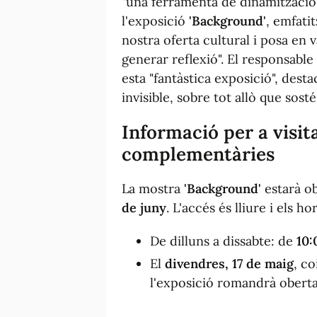
"una ferramenta de dinamització c
l'exposició
'Background'
, emfati
nostra oferta cultural i posa en 
generar reflexió". El responsable 
esta "fantàstica exposició", desta
invisible, sobre tot allò que sosté
Informació per a visita
complementàries
La mostra
'Background'
estarà ob
de juny
. L'accés és lliure i els ho
De dilluns a dissabte: de
10:
El
divendres, 17 de maig
, c
l'exposició romandrà oberta 