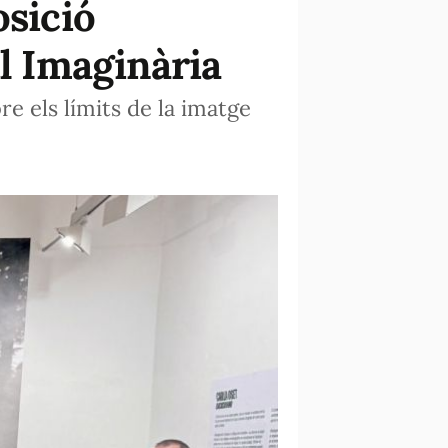
osició
al Imaginària
e els límits de la imatge