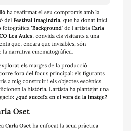
lló
ha reafirmat el seu compromís amb la
ió del
Festival Imaginària
, que ha donat inici
ó fotogràfica
'Background'
de l'artista
Carla
CO Les Aules
, convida els visitants a una
ents que, encara que invisibles, són
 la narrativa cinematogràfica.
explorat els marges de la producció
corre fora del focus principal: els figurants
is a mig construir i els objectes escènics
cionen la història. L'artista ha plantejat una
igació:
¿què succeïx en el vora de la imatge?
arla Oset
ica
Carla Oset
ha enfocat la seua pràctica