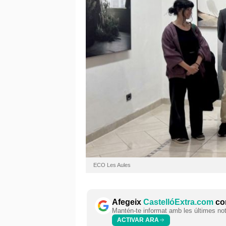
ECO Les Aules
Afegeix
CastellóExtra.com
com
Mantén-te informat amb les últimes notí
ACTIVAR ARA