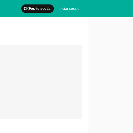
Fes-te soci/a
Iniciar sessió