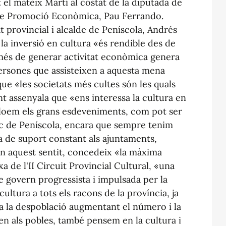
t el mateix Martí al costat de la diputada de
t de Promoció Econòmica, Pau Ferrando.
 provincial i alcalde de Peníscola, Andrés
la inversió en cultura «és rendible des de
 més de generar activitat econòmica genera
 persones que assisteixen a aquesta mena
ue «les societats més cultes són les quals
nt assenyala que «ens interessa la cultura en
ncloem els grans esdeveniments, com pot ser
sic de Peníscola, encara que sempre tenim
ca de suport constant als ajuntaments,
En aquest sentit, concedeix «la màxima
 de l'II Circuit Provincial Cultural, «una
 govern progressista i impulsada per la
ultura a tots els racons de la província, ja
a la despoblació augmentant el número i la
ten als pobles, també pensem en la cultura i