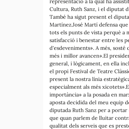
representació a la qual ha assisti
Cultura, Ruth Sanz, i el diputa
També ha sigut present el diputat
Martínez.José Martí defensa que 
tots els punts de vista perquè a
satisfacció i benestar entre les
d'esdeveniments». A més, sosté q
més i millor avancen».El preside
general, i lògicament, en ella i
el propi Festival de Teatre Clàs
present la nostra línia estratègi
especialment als més xicotets».
importància» a la posada en marxa
aposta decidida del meu equip de
diputada Ruth Sanz per a portar c
que quan parlem de lluitar contr
qualitat dels serveis que es pres