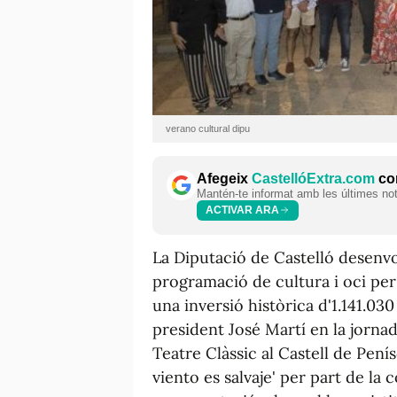
verano cultural dipu
Afegeix
CastellóExtra.com
com
Mantén-te informat amb les últimes notí
ACTIVAR ARA
La Diputació de Castelló desenvo
programació de cultura i oci per
una inversió històrica d'1.141.030
president José Martí en la jornad
Teatre Clàssic al Castell de Pení
viento es salvaje' per part de la