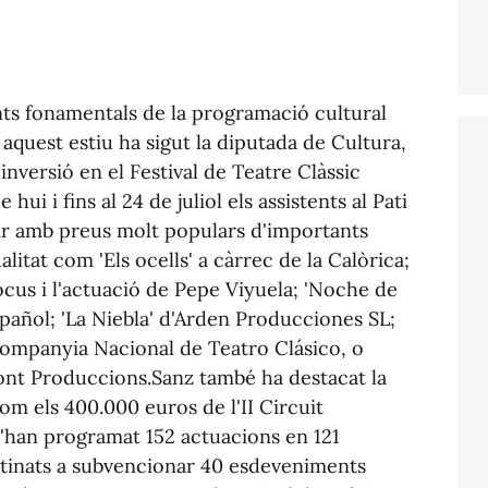
nts fonamentals de la programació cultural
 aquest estiu ha sigut la diputada de Cultura,
inversió en el Festival de Teatre Clàssic
ui i fins al 24 de juliol els assistents al Pati
ir amb preus molt populars d'importants
itat com 'Els ocells' a càrrec de la Calòrica;
ocus i l'actuació de Pepe Viyuela; 'Noche de
pañol; 'La Niebla' d'Arden Producciones SL;
ompanyia Nacional de Teatro Clásico, o
ont Produccions.Sanz també ha destacat la
om els 400.000 euros de l'II Circuit
 s'han programat 152 actuacions en 121
stinats a subvencionar 40 esdeveniments