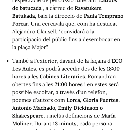
l'espectacle de percussió itinerant
'Latidos
de batucada'
, a càrrec de
Ravatukem
Batukada
, baix la direcció de
Paula Temprano
Porcar
. Una cercavila que, com ha destacat
Alejandro Clausell, "convidarà a la
participació del públic fins a desembocar en
la plaça Major".
També a l'exterior, davant de la façana d'
ECO
Les Aules
, es podrà accedir des de les
18:00
hores
a les
Cabines Literàries
. Romandran
obertes fins a les
21:00 hores
i en estes serà
possible escoltar, a través d'un telèfon,
poemes d'autors com
Lorca, Gloria Fuertes,
Antonio Machado, Emily Dickinson o
Shakespeare
, i inclús definicions de
María
Moliner
. Durant
13 minuts
, cada persona