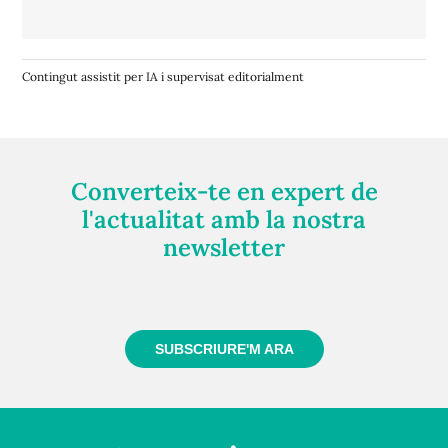
Contingut assistit per IA i supervisat editorialment
Converteix-te en expert de
l'actualitat amb la nostra
newsletter
Registra't gratuïtament i et mantindrem informat
sempre de tot el que passa a prop teu
SUBSCRIURE'M ARA