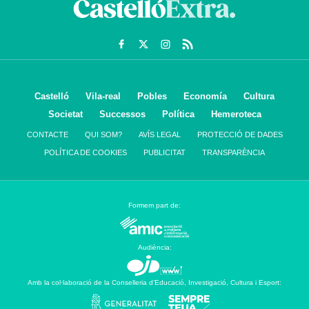
Castelló
Vila-real
Pobles
Economía
Cultura
Societat
Successos
Política
Hemeroteca
CONTACTE
QUI SOM?
AVÍS LEGAL
PROTECCIÓ DE DADES
POLÍTICA DE COOKIES
PUBLICITAT
TRANSPARÈNCIA
Formem part de:
Audiència:
Amb la col·laboració de la Conselleria d’Educació, Investigació, Cultura i Esport: