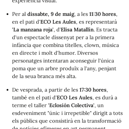
experiència visual.
Per al
dissabte, 9 de maig
, a les
11:30 hores
,
en el pati d'
ECO Les Aules
, es representarà
'La manzana roja'
, d'
Elisa Matallín
. Es tracta
d'un espectacle dissenyat per a la primera
infància que combina titelles, clown, música
en directe i molt d'humor. Diversos
personatges intentaran aconseguir l'única
poma que un arbre produïx a l'any, penjant
de la seua branca més alta.
De vesprada, a partir de les
17:30 hores
,
també en el pati d'
ECO Les Aules
, es durà a
terme el taller
'Eclosión Colectiva'
, un
esdeveniment "únic i irrepetible" dirigit a tots
els públics que consistirà en la transformació
de notícies efímeres en art permanent.