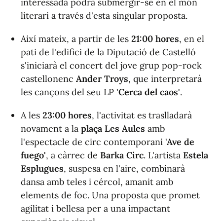
interessada podrà submergir-se en el món
literari a través d'esta singular proposta.
Així mateix, a partir de les
21:00 hores
, en el
pati de l'edifici de la Diputació de Castelló
s'iniciarà el concert del jove grup pop-rock
castellonenc
Ander Troys
, que interpretarà
les cançons del seu LP
'Cerca del caos'
.
A les
23:00 hores
, l'activitat es traslladarà
novament a la
plaça Les Aules
amb
l'espectacle de circ contemporani
'Ave de
fuego'
, a càrrec de
Barka Circ
. L'artista
Estela
Esplugues
, suspesa en l'aire, combinarà
dansa amb teles i cércol, amanit amb
elements de foc. Una proposta que promet
agilitat i bellesa per a una impactant