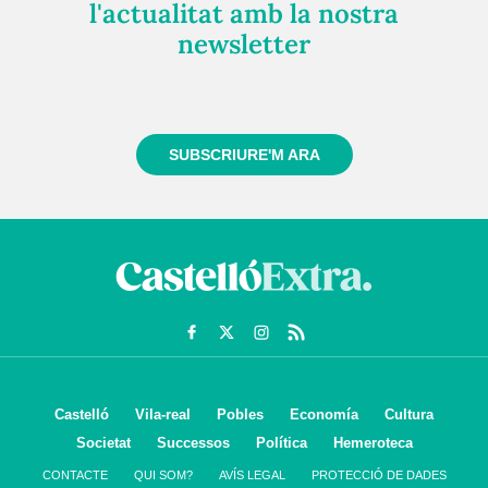
l'actualitat amb la nostra
newsletter
Registra't gratuïtament i et mantindrem informat
sempre de tot el que passa a prop teu
SUBSCRIURE'M ARA
Castelló
Vila-real
Pobles
Economía
Cultura
Societat
Successos
Política
Hemeroteca
CONTACTE
QUI SOM?
AVÍS LEGAL
PROTECCIÓ DE DADES