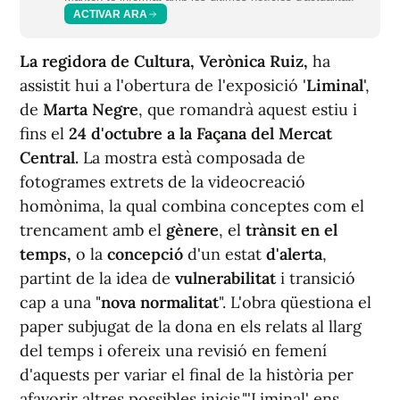
ACTIVAR ARA
La regidora de Cultura,
Verònica Ruiz,
ha
assistit hui a l'obertura de l'exposició '
Liminal
',
de
Marta Negre
, que romandrà aquest estiu i
fins el
24 d'octubre a la Façana del Mercat
Central.
La mostra està composada de
fotogrames extrets de la videocreació
homònima, la qual combina conceptes com el
trencament amb el
gènere
, el
trànsit en el
temps,
o la
concepció
d'un estat
d'alerta
,
partint de la idea de
vulnerabilitat
i transició
cap a una "
nova normalitat
". L'obra qüestiona el
paper subjugat de la dona en els relats al llarg
del temps i ofereix una revisió en femení
d'aquests per variar el final de la història per
afavorir altres possibles inicis."'Liminal' ens